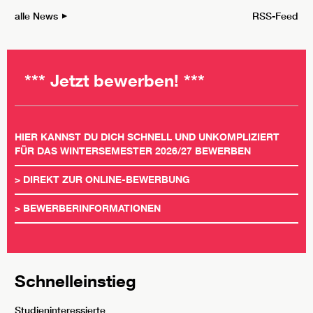
alle News
RSS-Feed
*** Jetzt bewerben! ***
HIER KANNST DU DICH SCHNELL UND UNKOMPLIZIERT
FÜR DAS WINTERSEMESTER 2026/27 BEWERBEN
>
DIREKT ZUR ONLINE-BEWERBUNG
>
BEWERBERINFORMATIONEN
Schnelleinstieg
Studieninteressierte