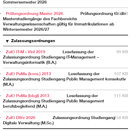
Sommersemester 2026
Prüfungsordnung Master 2026
Prüfungsordnung für die
302 KB
Masterstudiengänge des Fachbereichs
Verwaltungswissenschaften gültig für Immatrikulationen ab
Wintersemester 2026/27
Zulassungsordnungen
ZulO IT-M - Vinf 2019
Lesefassung der
99 KB
Zulassungsordnung Studiengang IT-Management –
Verwaltungsinformatik (B.A.)
ZulO PuMa (kons.) 2013
Lesefassung der
107 KB
Zulassungsordnung Studiengang Public Management konsekutiv
(M.A.)
ZulO PuMa (bbgl) 2013
Lesefassung der
111 KB
Zulassungsordnung Studiengang Public Management
berufsbegleitend (M.A.)
ZulO DiVe 2026
Zulassungsordnung Studiengang
154 KB
Digitale Verwaltung (M.Sc.)