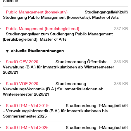
Science
Public Management (konsekutiv)
Studiengangsflyer zum
257 KB
Studiengang Public Management (konsekutiv), Master of Arts
Public Management (berufsbegleitend)
237 KB
Studiengangsflyer zum Studiengang Public Management
(berufsbegleitend), Master of Arts
aktuelle Studienordnungen
StudO OEV 2020
Studienordnung Öffentliche
386 KB
Verwaltung (B.A.) für Immatrikulationen ab Wintersemester
2020/21
StudO VOE 2020
Studienordnung
388 KB
Verwaltungsökonomie (B.A.) für Immatrikulationen ab
Wintersemester 2020/21
StudO IT-M - Vinf 2019
Studienordnung IT-Management
626 KB
– Verwaltungsinformatik (B.A.) für Immatrikulationen bis
Sommersemester 2025
StudO IT-M - Vinf 2025
Studienordnung IT-Management
157 KB