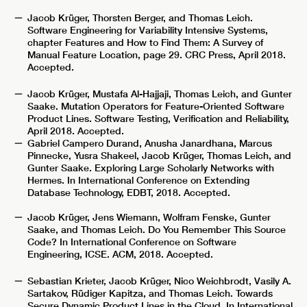
Jacob Krüger, Thorsten Berger, and Thomas Leich.
Software Engineering for Variability Intensive Systems,
chapter Features and How to Find Them: A Survey of
Manual Feature Location, page 29. CRC Press, April 2018.
Accepted.
Jacob Krüger, Mustafa Al-Hajjaji, Thomas Leich, and Gunter
Saake. Mutation Operators for Feature-Oriented Software
Product Lines. Software Testing, Verification and Reliability,
April 2018. Accepted.
Gabriel Campero Durand, Anusha Janardhana, Marcus
Pinnecke, Yusra Shakeel, Jacob Krüger, Thomas Leich, and
Gunter Saake. Exploring Large Scholarly Networks with
Hermes. In International Conference on Extending
Database Technology, EDBT, 2018. Accepted.
Jacob Krüger, Jens Wiemann, Wolfram Fenske, Gunter
Saake, and Thomas Leich. Do You Remember This Source
Code? In International Conference on Software
Engineering, ICSE. ACM, 2018. Accepted.
Sebastian Krieter, Jacob Krüger, Nico Weichbrodt, Vasily A.
Sartakov, Rüdiger Kapitza, and Thomas Leich. Towards
Secure Dynamic Product Lines in the Cloud. In International