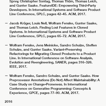
Sprey, Christopher Sontag, Thomas Thüm, Thomas Leich,
and Gunter Saake. FeatureIDE: Empowering Third-Party
Developers. In International Systems and Software Product
Line Conference, SPLC, pages 42–45. ACM, 2017.
Jacob Krüger, Louis Nell, Wolfram Fenske, Gunter Saake,
and Thomas Leich. Finding Lost Features in Cloned
Systems. In International Systems and Software Product
Line Conference, SPLC, pages 65–72. ACM, 2017.
Wolfram Fenske, Jens Meinicke, Sandro Schulze, Steffen
Schulze, and Gunter Saake. Variant-Preserving
Refactorings for Migrating Cloned Products to a Product
Line. In International Conference on Software Analysis,
Evolution and Reengineering, SANER, pages 316–326.
IEEE, 2017.
Wolfram Fenske, Sandro Schulze, and Gunter Saake. How
Preprocessor Annotations (Do Not) Affect Maintainability: A
Case Study on Change-Proneness. In International
Conference on Generative Programming: Concepts &
Experience, GPCE, pages 77–90. ACM, 2017.
2016