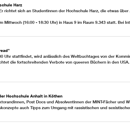
schule Harz
 Er richtet sich an Studentinnen der Hochschule Harz, die etwas üb
 Mittwoch (16:00 - 18:30 Uhr) in Haus 9 im Raum 9.343 statt. Bei In
read"
30 Uhr stattfindet, wird anlässlich des Weltbuchtages von der Kommi
euchtet die fortschreitenden Verbote von queeren Büchern in den USA
er Hochschule Anhalt in Köthen
Doktorandinnen, Post Docs und Absolventinnen der MINT-Fächer und Wi
skonzepte auch Tipps zum Umgang mit rassistischen und sexistische