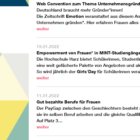
Web Convention zum Thema Unternehmensgrün
Deutschland braucht mehr Gründer*innen!
Die Zeitschrift
Emotion
veranstaltet aus diesem A
Unternehmen gründen". Hier erfahren Frauen alle
weiter
19.01.2022
Empowerment von Frauen* in MINT-Studiengänge
Die Hochschule Harz bietet Schülerinnen, Studenti
eine weit gefächerte Palette von Angeboten und ak
So wird jährlich der
Girls‘Day
für Schülerinnen ver
weiter
11.01.2022
Gut bezahlte Berufe für Frauen
Der PayGap zwischen den Geschlechtern besteht au
sie im selben Beruf arbeiten und die gleiche Quali
Auf Platz 3…
weiter