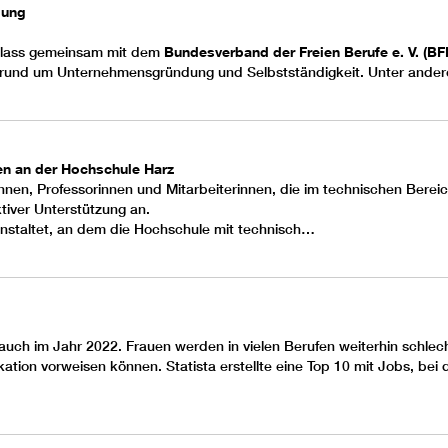
dung
nlass gemeinsam mit dem
Bundesverband der Freien Berufe e. V. (BF
s rund um Unternehmensgründung und Selbstständigkeit. Unter and
n an der Hochschule Harz
nnen, Professorinnen und Mitarbeiterinnen, die im technischen Bereic
tiver Unterstützung an.
anstaltet, an dem die Hochschule mit technisch…
ch im Jahr 2022. Frauen werden in vielen Berufen weiterhin schlech
fikation vorweisen können. Statista erstellte eine Top 10 mit Jobs, b