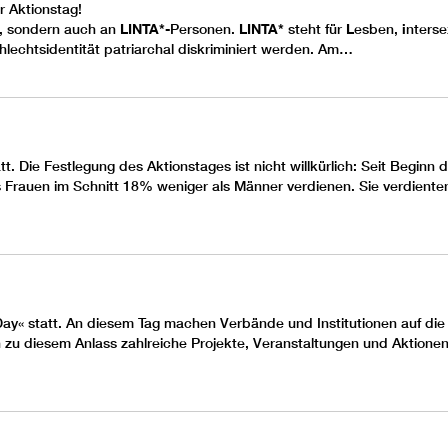
r Aktionstag!
n, sondern auch an
LINTA*
-Personen.
LINTA*
steht für
L
esben,
i
nterse
chlechtsidentität patriarchal diskriminiert werden. Am…
t. Die Festlegung des Aktionstages ist nicht willkürlich: Seit Begin
 Frauen im Schnitt 18% weniger als Männer verdienen. Sie verdienten
Day« statt. An diesem Tag machen Verbände und Institutionen auf die
 zu diesem Anlass zahlreiche Projekte, Veranstaltungen und Aktione