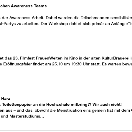
ischen Awareness Teams
der Awareness-Arbeit. Dabei werden die Teilnehmenden sensibilisiert
-Partys zu arbeiten. Der Workshop richtet sich primär an Anfänger
das 23. Filmfest FrauenWelten im Kino in der alten KulturBrauerei i
e Eröffnungsfeier findet am 25.10 um 19:30 Uhr statt. Es warten bew
 Harz
Toilettenpapier an die Hochschule mitbringt? Wir auch nicht!
 aus – und das, obwohl die Menstruation eins gemein hat mit dem Gang
r- und Masterstudiums…