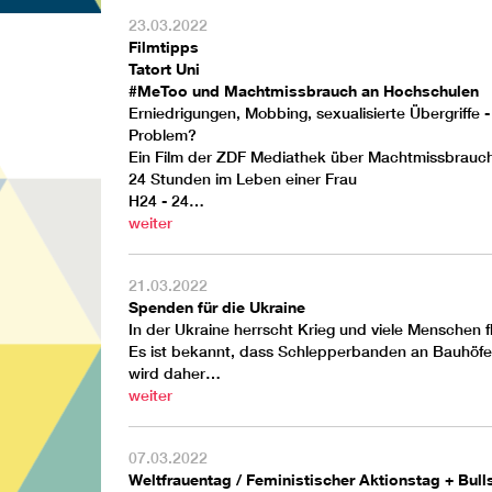
23.03.2022
Filmtipps
Tatort Uni
#MeToo und Machtmissbrauch an Hochschulen
Erniedrigungen, Mobbing, sexualisierte Übergriff
Problem?
Ein Film der ZDF Mediathek über Machtmissbrauc
24 Stunden im Leben einer Frau
H24 - 24…
weiter
21.03.2022
Spenden für die Ukraine
In der Ukraine herrscht Krieg und viele Menschen 
Es ist bekannt, dass Schlepperbanden an Bauhöfen
wird daher…
weiter
07.03.2022
Weltfrauentag / Feministischer Aktionstag + Bull