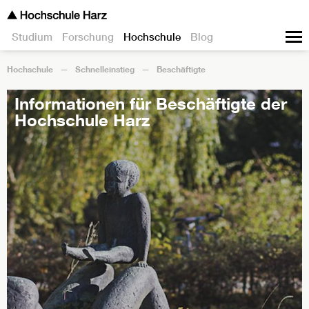
Studium
Forschung
Hochschule
Blog
Hochschule
Schnelleinstieg
Beschäftigte
Informationen für Beschäftigte der
Hochschule Harz