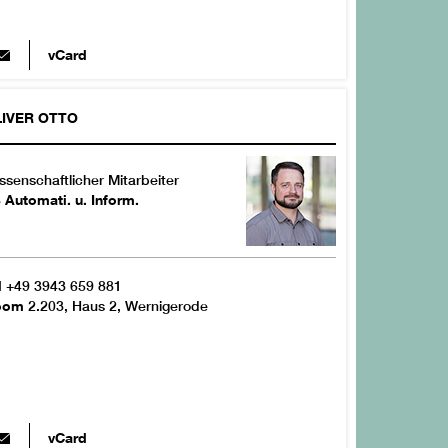
vCard
IVER
OTTO
ssenschaftlicher Mitarbeiter
 Automati. u. Inform.
l
+49 3943 659 881
oom
2.203, Haus 2, Wernigerode
vCard