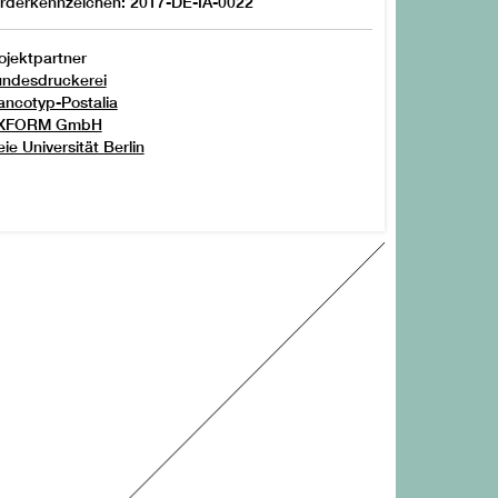
rderkennzeichen: 2017-DE-IA-0022
ojektpartner
ndesdruckerei
ancotyp-Postalia
iXFORM GmbH
eie Universität Berlin