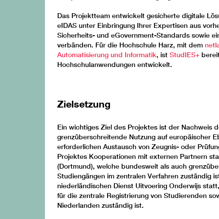
Das Projektteam entwickelt gesicherte digitale Lö
eIDAS unter Einbringung Ihrer Expertisen aus vorh
Sicherheits- und eGovernment-Standards sowie ei
verbänden. Für die Hochschule Harz, mit dem
netl
Automatisierung und Informatik
, ist
StudIES+
berei
Hochschulanwendungen entwickelt.
Zielsetzung
Ein wichtiges Ziel des Projektes ist der Nachweis 
grenzüberschreitende Nutzung auf europäischer E
erforderlichen Austausch von Zeugnis- oder Prüf
Projektes Kooperationen mit externen Partnern sta
(Dortmund), welche bundesweit als auch grenzüber
Studiengängen im zentralen Verfahren zuständig ist
niederländischen Dienst Uitvoering Onderwijs statt
für die zentrale Registrierung von Studierenden s
Niederlanden zuständig ist.