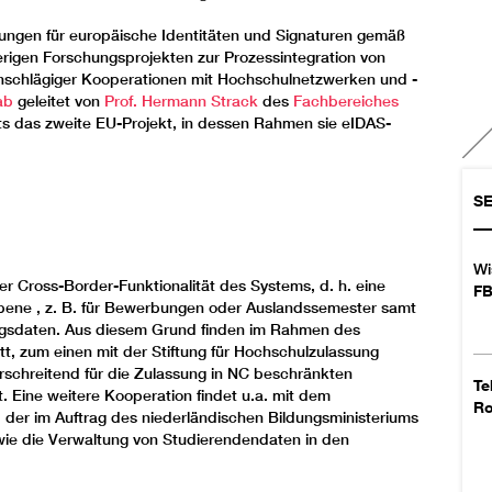
sungen für europäische Identitäten und Signaturen gemäß
erigen Forschungsprojekten zur Prozessintegration von
nschlägiger Kooperationen mit Hochschulnetzwerken und -
ab
geleitet von
Prof. Hermann Strack
des
Fachbereiches
ts das zweite EU-Projekt, in dessen Rahmen sie eIDAS-
S
Wi
der Cross-Border-Funktionalität des Systems, d. h. eine
FB
bene , z. B. für Bewerbungen oder Auslandssemester samt
ungsdaten. Aus diesem Grund finden im Rahmen des
tt, zum einen mit der Stiftung für Hochschulzulassung
schreitend für die Zulassung in NC beschränkten
Te
. Eine weitere Kooperation findet u.a. mit dem
R
, der im Auftrag des niederländischen Bildungsministeriums
owie die Verwaltung von Studierendendaten in den