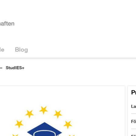
le
Blog
StudIES+
P
La
Fö