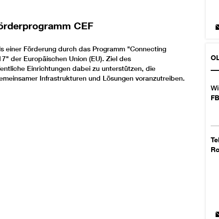
 Förderprogramm CEF
ttels einer Förderung durch das Programm "Connecting
OL
7" der Europäischen Union (EU). Ziel des
ntliche Einrichtungen dabei zu unterstützen, die
gemeinsamer Infrastrukturen und Lösungen voranzutreiben.
Wi
FB
Te
R