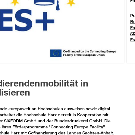
Fö
Pr
Bu
Fr
S
Fr
dierendenmobilität in
lisieren
erende europaweit an Hochschulen ausweisen sowie digital
rbeitet die Hochschule Harz derzeit in Kooperation mit
ia, der SiXFORM GmbH und der Bundesdruckerei GmbH. Die
n ihres Förderprogramms "Connecting Europe Facility"
schule Harz mit Cofinanzierung des Landes Sachsen-Anhalt.