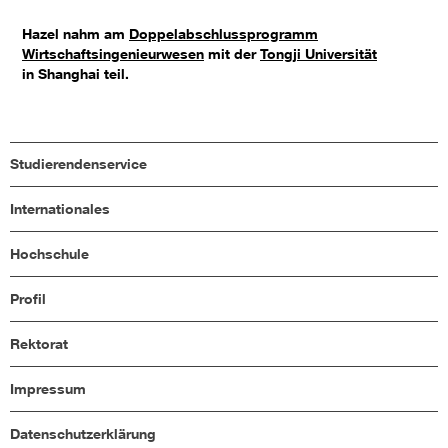
Hazel nahm am
Doppelabschlussprogramm
Wirtschaftsingenieurwesen
mit der
Tongji Universität
in Shanghai teil.
Studierendenservice
Internationales
Hochschule
Profil
Rektorat
Impressum
Datenschutzerklärung