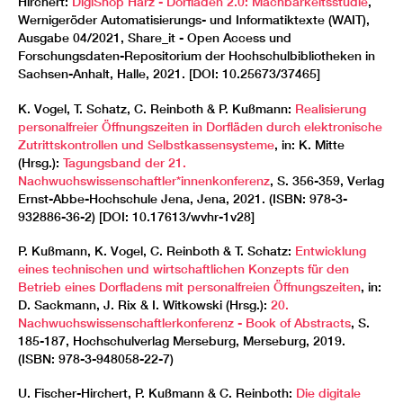
Hirchert:
DigiShop Harz - Dorfladen 2.0: Machbarkeitsstudie
,
Wernigeröder Automatisierungs- und Informatiktexte (WAIT),
Ausgabe 04/2021, Share_it - Open Access und
Forschungsdaten-Repositorium der Hochschulbibliotheken in
Sachsen-Anhalt, Halle, 2021. [DOI: 10.25673/37465]
K. Vogel, T. Schatz, C. Reinboth & P. Kußmann:
Realisierung
personalfreier Öffnungszeiten in Dorfläden durch elektronische
Zutrittskontrollen und Selbstkassensysteme
, in: K. Mitte
(Hrsg.):
Tagungsband der 21.
Nachwuchswissenschaftler*innenkonferenz
, S. 356-359, Verlag
Ernst-Abbe-Hochschule Jena, Jena, 2021. (ISBN: 978-3-
932886-36-2) [DOI: 10.17613/wvhr-1v28]
P. Kußmann, K. Vogel, C. Reinboth & T. Schatz:
Entwicklung
eines technischen und wirtschaftlichen Konzepts für den
Betrieb eines Dorfladens mit personalfreien Öffnungszeiten
, in:
D. Sackmann, J. Rix & I. Witkowski (Hrsg.):
20.
Nachwuchswissenschaftlerkonferenz - Book of Abstracts
, S.
185-187, Hochschulverlag Merseburg, Merseburg, 2019.
(ISBN: 978-3-948058-22-7)
U. Fischer-Hirchert, P. Kußmann & C. Reinboth:
Die digitale