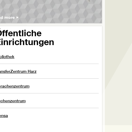
ad more
ffentliche
inrichtungen
bliothek
ansferZentrum Harz
rachenzentrum
chenzentrum
ensa