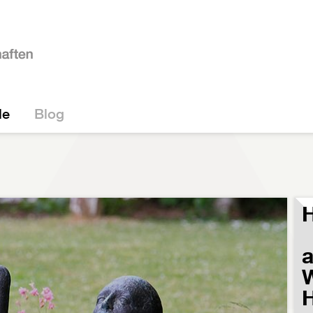
le
Blog
H
a
W
H