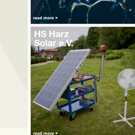
read more
HS Harz
Solar e.V.
read more