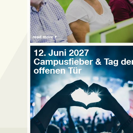
read more
12. Juni 2027
Campusfieber & Tag de
offenen Tür