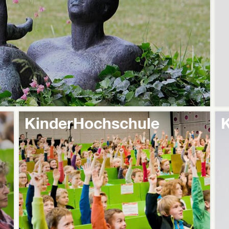
KinderHochschule
K