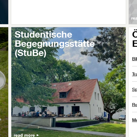
read more
re
Studentische
Ö
Begegnungsstätte
E
(StuBe)
Bi
Tr
Sp
Re
M
read more