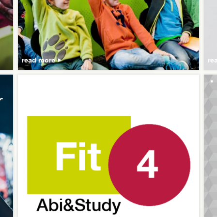
read more
re
Fit 4 Abi & Study
˙
r