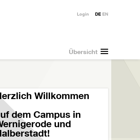
Login
DE
EN
Übersicht
erzlich Willkommen
uf dem Campus in
ernigerode und
alberstadt!