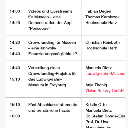
14:00
Videos und Livestreams
Fabian Degen
–
für Museen – eine
Thomas Karolczak
14:20
Demonstration der App
Hochschule Harz
"Periscope"
14:20
Crowdfunding für Museen
Christian Reinboth
–
– eine sinnvolle
Hochschule Harz
14:40
Finanzierungsmöglichkeit?
14:40
Vorstellung eines
Manuela Dietz
–
Crowdfunding-Projekts für
Ludwig-Jahn-Museum
15:10
das Ludwig-Jahn-
Museum in Freyburg
Anja Thonig
Vision Bakery GmbH
15:10
Fünf Abschlussstatements
Kristin Otto
–
und persönliche Fazits
Manuela Dietz
16:00
Dr. Stefan Rohde-Ensli
Prof. Dr. Uwe
Manschwetus