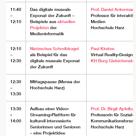
11:40
Das digitale museale
Prof. Daniel Ackerman
–
Exponat der Zukunft –
Professor für interaktiv
12:10
Beispiele aus
aktuellen
Medien
Projekten
der
Hochschule Harz
Medieninformatik
12:10
Nietzsches Schreibkugel
Paul Kirsten
–
als Beispiel für das
Virtual Reality-Designe
12:30
digitale museale Exponat
KH Burg Giebichenstei
der Zukunft
12:30
Mittagspause (Mensa der
–
Hochschule Harz)
13:30
13:30
Aufbau einer Video-
Prof. Dr. Birgit Apfelb
-
Streaming-Plattform für
Professorin für Sozial-
14:00
kulturell interessierte
Kommunikationsforsc
Seniorinnen und Senioren
Hochschule Harz
– eine Projektidee