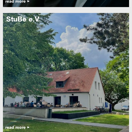
read more
StuBe e.V.
read more