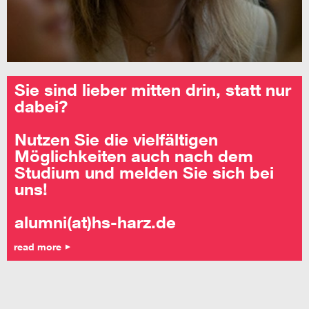
Sie sind lieber mitten drin, statt nur
dabei?
Nutzen Sie die vielfältigen
Möglichkeiten auch nach dem
Studium und melden Sie sich bei
uns!
alumni(at)hs-harz.de
read more