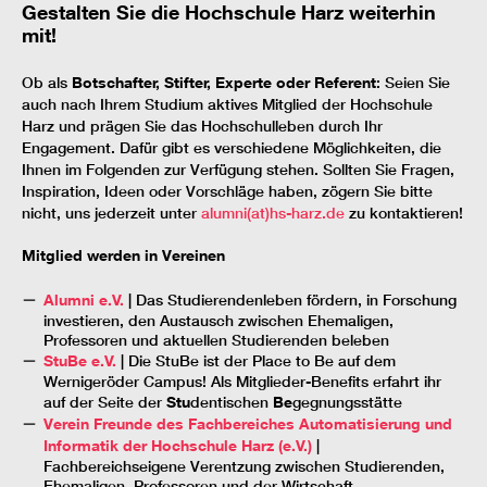
Gestalten Sie die Hochschule Harz weiterhin
mit!
Ob als
Botschafter, Stifter, Experte oder Referent
: Seien Sie
auch nach Ihrem Studium aktives Mitglied der Hochschule
Harz und prägen Sie das Hochschulleben durch Ihr
Engagement. Dafür gibt es verschiedene Möglichkeiten, die
Ihnen im Folgenden zur Verfügung stehen. Sollten Sie Fragen,
Inspiration, Ideen oder Vorschläge haben, zögern Sie bitte
nicht, uns jederzeit unter
alumni(at)hs-harz.de
zu kontaktieren!
Mitglied werden in Vereinen
Alumni e.V.
|
Das Studierendenleben fördern, in Forschung
investieren, den Austausch zwischen Ehemaligen,
Professoren und aktuellen Studierenden beleben
StuBe e.V.
|
Die StuBe ist der Place to Be auf dem
Wernigeröder Campus! Als Mitglieder-Benefits erfahrt ihr
auf der Seite der
Stu
dentischen
Be
gegnungsstätte
Verein Freunde des Fachbereiches Automatisierung und
Informatik der Hochschule Harz (e.V.)
|
Fachbereichseigene Verentzung zwischen Studierenden,
Ehemaligen, Professoren und der Wirtschaft