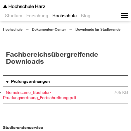
Studium
Forschung
Hochschule
Blog
Hochschule
Dokumenten-Center
Downloads für Studierende
Fachbereichsübergreifende
Downloads
TITEL
BESCHREIBUNG
GRÖSSE
Prüfungsordnungen
Gemeinsame_Bachelor-
705 KB
Pruefungsordnung_Fortschreibung.pdf
Studierendenservice