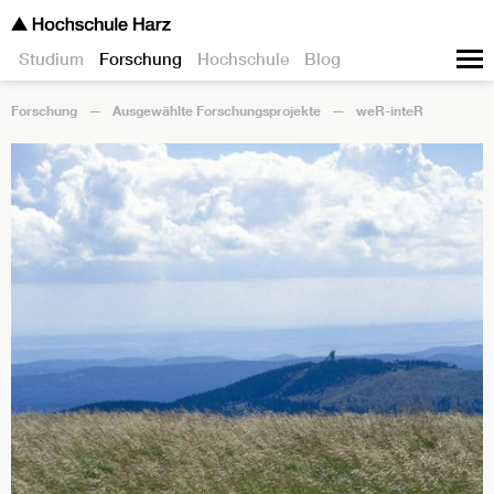
Studium
Forschung
Hochschule
Blog
Forschung
Ausgewählte Forschungsprojekte
weR-inteR