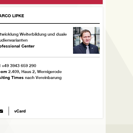
ARCO
LIPKE
twicklung Weiterbildung und duale
udienvarianten
ofessional Center
l
+49 3943 659 290
oom
2.409, Haus 2, Wernigerode
siting Times
nach Vereinbarung
vCard