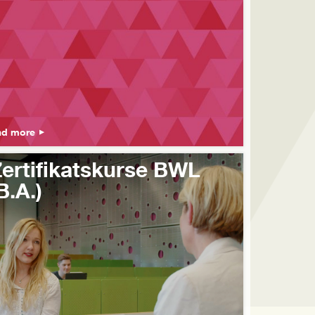
ad more
ertifikatskurse BWL
B.A.)