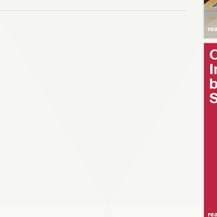
re
O
I
b
re