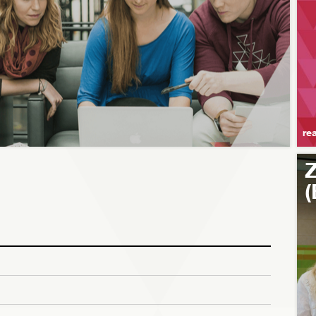
re
Z
(