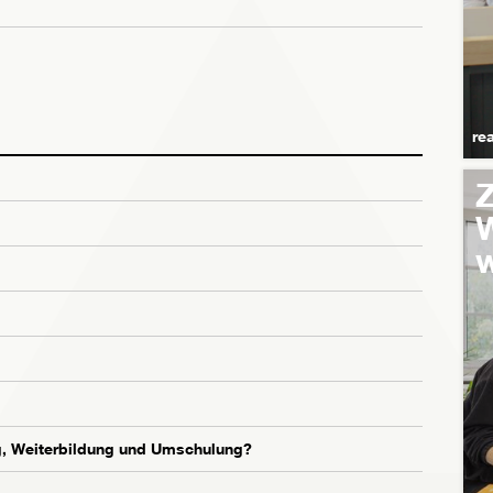
re
Z
W
w
g, Weiterbildung und Umschulung?