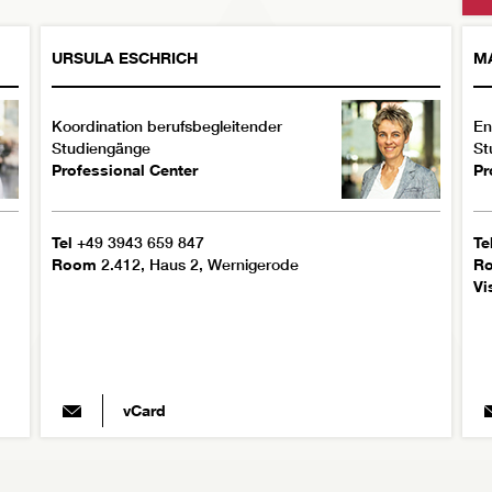
URSULA
ESCHRICH
M
Koordination berufsbegleitender
En
Studiengänge
St
Professional Center
Pr
Tel
+49 3943 659 847
Te
Room
2.412, Haus 2, Wernigerode
R
Vi
vCard