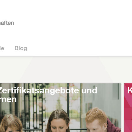
le
Blog
Zertifikatsangebote und
K
hmen