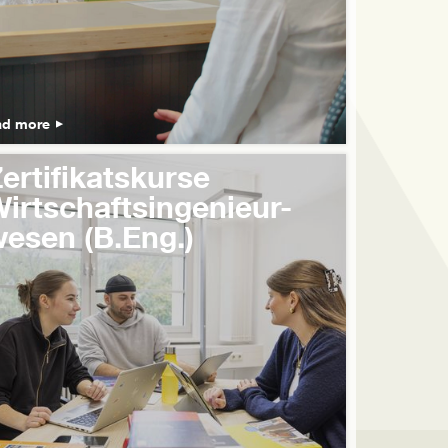
ad more
ertifikatskurse
irtschaftsingenieur-
esen (B.Eng.)