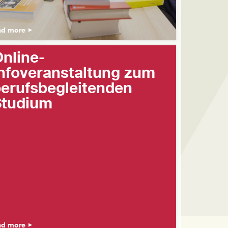
ad more
nline-
nfoveranstaltung zum
erufsbegleitenden
Studium
ad more