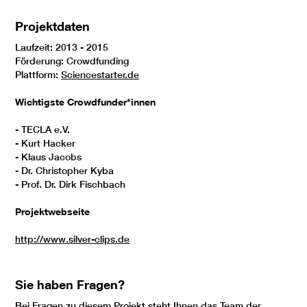
Projektdaten
Laufzeit: 2013 - 2015
Förderung: Crowdfunding
Plattform:
Sciencestarter.de
Wichtigste Crowdfunder*innen
- TECLA e.V.
- Kurt Hacker
- Klaus Jacobs
- Dr. Christopher Kyba
- Prof. Dr. Dirk Fischbach
Projektwebseite
http://www.silver-clips.de
Sie haben Fragen?
Bei Fragen zu diesem Projekt steht Ihnen das
Team der