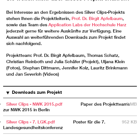
Bei Interesse an den Ergebnissen des Silver Clips-Projekts
stehen Ihnen die Projektleiterin,
Prof. Dr. Birgit Apfelbaum
,
sowie das Team des
Application Labs der Hochschule Harz
jederzeit gerne für weitere Auskünfte zur Verfügung. Eine
Auswahl an weiterführenden Downloads zum Projekt findet
sich nachfolgend.
Projektteam: Prof. Dr. Birgit Apfelbaum, Thomas Schatz,
Christian Reinboth und Julia Schäfer (Projekt), Uljana Klein
(Fotos), Stephan Dittmann, Jennifer Kolz, Lauritz Brinkmann
und Jan Severloh (Videos)
TITEL
BESCHREIBUNG
GRÖSSE
Downloads zum Projekt
Silver Clips - NWK 2015.pdf
Paper des Projektteams
2 MB
zur NWK 2015 in Berlin
Silver Clips - 7. LGK.pdf
Poster für die 7.
952 KB
Landesgesundheitskonferenz