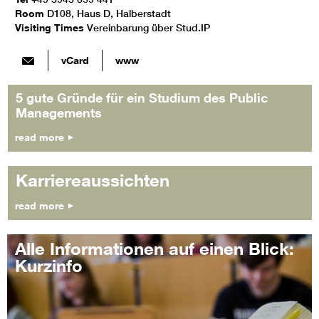
Room
D108, Haus D, Halberstadt
Visiting Times
Vereinbarung über Stud.IP
vCard
www
5 gute Gründe für ein Studium des Public
Managements
read more
Karriereaussichten
read more
Alle Informationen auf einen Blick:
Kurzinfo