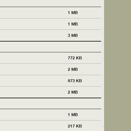
1 MB
1 MB
3 MB
772 KB
2 MB
873 KB
2 MB
1 MB
217 KB