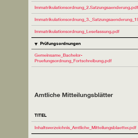
Immatrikulationsordnung_2.Satzungsaenderung.pdf
Immatrikulationsordnung_3._Satzungsaenderung_19
Immatrikulationsordnung_Lesefassung.pdf
Prüfungsordnungen
Gemeinsame_Bachelor-
Pruefungsordnung_Fortschreibung.pdf
Amtliche Mitteilungsblätter
TITEL
Inhaltsverzeichnis_Amtliche_Mitteilungsblaetter.pdf