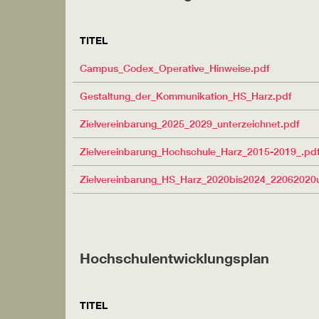
TITEL
Campus_Codex_Operative_Hinweise.pdf
Gestaltung_der_Kommunikation_HS_Harz.pdf
Zielvereinbarung_2025_2029_unterzeichnet.pdf
Zielvereinbarung_Hochschule_Harz_2015-2019_.pd
Zielvereinbarung_HS_Harz_2020bis2024_22062020u
Hochschulentwicklungsplan
TITEL