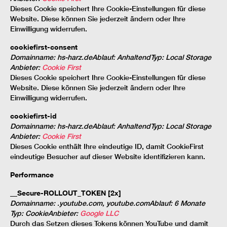
Dieses Cookie speichert Ihre Cookie-Einstellungen für diese
Website. Diese können Sie jederzeit ändern oder Ihre
Einwilligung widerrufen.
cookiefirst-consent
Domainname
:
hs-harz.de
Ablauf
:
Anhaltend
Typ
:
Local Storage
Anbieter
:
Cookie First
Dieses Cookie speichert Ihre Cookie-Einstellungen für diese
Website. Diese können Sie jederzeit ändern oder Ihre
Einwilligung widerrufen.
cookiefirst-id
Domainname
:
hs-harz.de
Ablauf
:
Anhaltend
Typ
:
Local Storage
Anbieter
:
Cookie First
Dieses Cookie enthält Ihre eindeutige ID, damit CookieFirst
eindeutige Besucher auf dieser Website identifizieren kann.
Performance
__Secure-ROLLOUT_TOKEN [2x]
Domainname
:
.youtube.com, youtube.com
Ablauf
:
6 Monate
Typ
:
Cookie
Anbieter
:
Google LLC
Durch das Setzen dieses Tokens können YouTube und damit