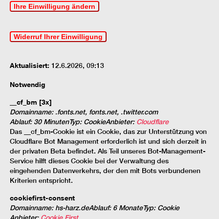
Ihre Einwilligung ändern
Widerruf Ihrer Einwilligung
Aktualisiert:
12.6.2026, 09:13
Notwendig
__cf_bm [3x]
Domainname
:
.fonts.net, fonts.net, .twitter.com
Ablauf
:
30 Minuten
Typ
:
Cookie
Anbieter
:
Cloudflare
Das __cf_bm-Cookie ist ein Cookie, das zur Unterstützung von
Cloudflare Bot Management erforderlich ist und sich derzeit in
der privaten Beta befindet. Als Teil unseres Bot-Management-
Service hilft dieses Cookie bei der Verwaltung des
eingehenden Datenverkehrs, der den mit Bots verbundenen
Kriterien entspricht.
cookiefirst-consent
Domainname
:
hs-harz.de
Ablauf
:
6 Monate
Typ
:
Cookie
Anbieter
:
Cookie First