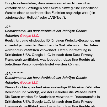
Google sicherstellen, dass einem einzelnen Nutzer über
verschiedene Sitzungen oder Seiten hinweg eine einheitliche
Version einer experimentellen Funktion angezeigt wird (ein
„stufenweiser Rollout“ oder „A/B-Test“).
_ga
Domainname
:
.hs-harz.de
Ablauf
:
ein Jahr
Typ
:
Cookie
Anbieter
:
Google LLC.
Registriert eine eindeutige ID für einen Website-Besucher, um
zu verfolgen, wie der Besucher die Website nutzt. Die Daten
werden für Statistiken verwendet. Datenübermittlung in
Drittländer: USA. Google LLC. ist nach dem Data Privacy
Framework zertifiziert, was bedeutet, dass Ihre Rechte als
betroffene Person gewährleistet werden können.
_ga_********
Domainname
:
.hs-harz.de
Ablauf
:
ein Jahr
Typ
:
Cookie
Anbieter
:
Google LLC
Dieses Cookie speichert eine eindeutige ID für einen Website-
Besucher und verfolgt, wie der Besucher die Website nutzt.
Die Daten werden für Statistiken verwendet. Datentransfer. in
Drittländer: USA. Google LLC. ist nach dem Data Privacy
Framework zertifiziert, was bedeutet, dass Ihre Rechte als