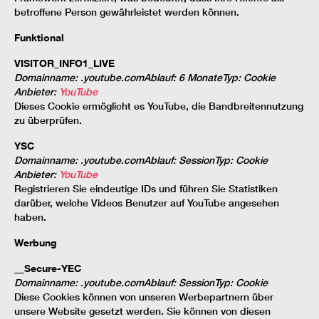
betroffene Person gewährleistet werden können.
Funktional
VISITOR_INFO1_LIVE
Domainname
:
.youtube.com
Ablauf
:
6 Monate
Typ
:
Cookie
Anbieter
:
YouTube
Dieses Cookie ermöglicht es YouTube, die Bandbreitennutzung
zu überprüfen.
YSC
Domainname
:
.youtube.com
Ablauf
:
Session
Typ
:
Cookie
Anbieter
:
YouTube
Registrieren Sie eindeutige IDs und führen Sie Statistiken
darüber, welche Videos Benutzer auf YouTube angesehen
haben.
Werbung
__Secure-YEC
Domainname
:
.youtube.com
Ablauf
:
Session
Typ
:
Cookie
Diese Cookies können von unseren Werbepartnern über
unsere Website gesetzt werden. Sie können von diesen