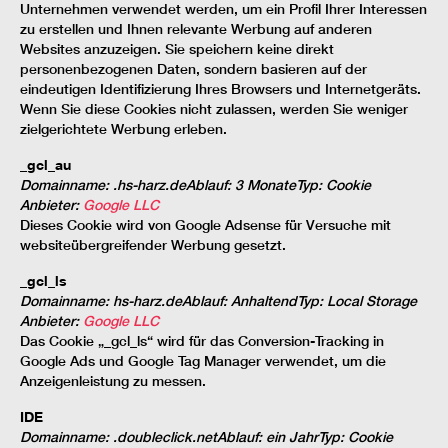
Unternehmen verwendet werden, um ein Profil Ihrer Interessen
zu erstellen und Ihnen relevante Werbung auf anderen
Websites anzuzeigen. Sie speichern keine direkt
personenbezogenen Daten, sondern basieren auf der
eindeutigen Identifizierung Ihres Browsers und Internetgeräts.
Wenn Sie diese Cookies nicht zulassen, werden Sie weniger
zielgerichtete Werbung erleben.
_gcl_au
Domainname
:
.hs-harz.de
Ablauf
:
3 Monate
Typ
:
Cookie
Anbieter
:
Google LLC
Dieses Cookie wird von Google Adsense für Versuche mit
websiteübergreifender Werbung gesetzt.
_gcl_ls
Domainname
:
hs-harz.de
Ablauf
:
Anhaltend
Typ
:
Local Storage
Anbieter
:
Google LLC
Das Cookie „_gcl_ls“ wird für das Conversion-Tracking in
Google Ads und Google Tag Manager verwendet, um die
Anzeigenleistung zu messen.
IDE
Domainname
:
.doubleclick.net
Ablauf
:
ein Jahr
Typ
:
Cookie