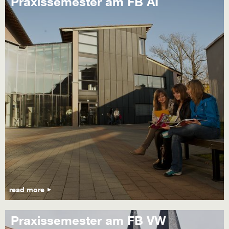
Praxissemester am FB AI
read more
Praxissemester am FB VW