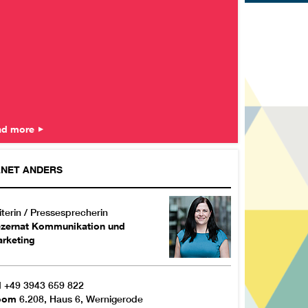
ad more
ANET
ANDERS
iterin / Pressesprecherin
zernat Kommunikation und
rketing
l
+49 3943 659 822
oom
6.208, Haus 6, Wernigerode