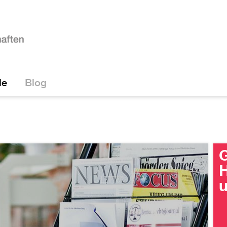
le
Blog
G
H
u