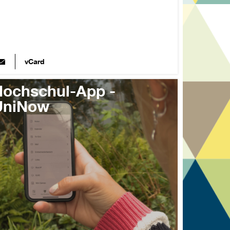
vCard
ochschul-App -
UniNow