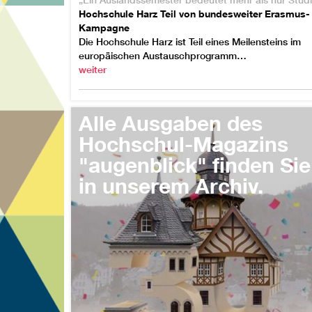
Hochschule Harz Teil von bundesweiter Erasmus-
Kampagne
Die Hochschule Harz ist Teil eines Meilensteins im
europäischen Austauschprogramm…
weiter
all
RSS-Fe
Alle Ausgaben des
Hochschul-Magazins
"augenblick" finden Sie
in unserem Archiv.