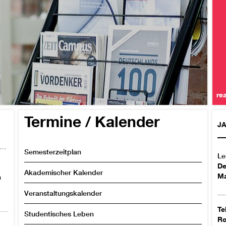
re
Termine / Kalender
J
bsolventen der Verwaltungswissenschaften starten in ihre berufliche Zukunft
Semesterzeitplan
Le
De
Akademischer Kalender
Ma
n
Veranstaltungskalender
Te
Studentisches Leben
R