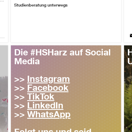
„Ein Auslandssemester bedeutet mehr als nur Studieren in einem anderen Land“
Studienberatung unterwegs
ed
Die #HSHarz auf Social
H
Media
>>
Instagram
>>
Facebook
>>
TikTok
>>
LinkedIn
>>
WhatsApp
Folgt uns und seid