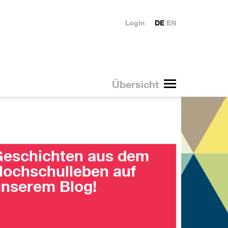
Login
DE
EN
Übersicht
eschichten aus dem
ochschulleben auf
nserem Blog!