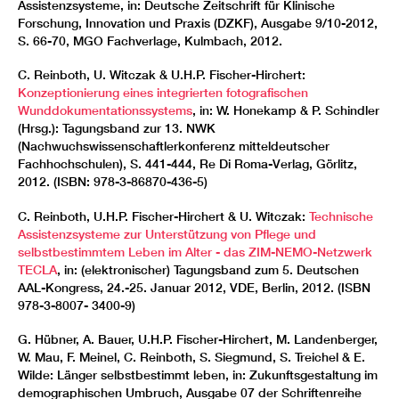
Assistenzsysteme, in: Deutsche Zeitschrift für Klinische
Forschung, Innovation und Praxis (DZKF), Ausgabe 9/10-2012,
S. 66-70, MGO Fachverlage, Kulmbach, 2012.
C. Reinboth, U. Witczak & U.H.P. Fischer-Hirchert:
Konzeptionierung eines integrierten fotografischen
Wunddokumentationssystems
, in: W. Honekamp & P. Schindler
(Hrsg.): Tagungsband zur 13. NWK
(Nachwuchswissenschaftlerkonferenz mitteldeutscher
Fachhochschulen), S. 441-444, Re Di Roma-Verlag, Görlitz,
2012. (ISBN: 978-3-86870-436-5)
C. Reinboth, U.H.P. Fischer-Hirchert & U. Witczak:
Technische
Assistenzsysteme zur Unterstützung von Pflege und
selbstbestimmtem Leben im Alter - das ZIM-NEMO-Netzwerk
TECLA
, in: (elektronischer) Tagungsband zum 5. Deutschen
AAL-Kongress, 24.-25. Januar 2012, VDE, Berlin, 2012. (ISBN
978-3-8007- 3400-9)
G. Hübner, A. Bauer, U.H.P. Fischer-Hirchert, M. Landenberger,
W. Mau, F. Meinel, C. Reinboth, S. Siegmund, S. Treichel & E.
Wilde: Länger selbstbestimmt leben, in: Zukunftsgestaltung im
demographischen Umbruch, Ausgabe 07 der Schriftenreihe