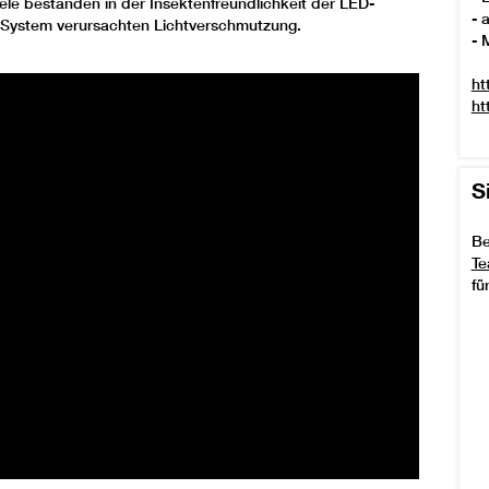
ziele bestanden in der Insektenfreundlichkeit der LED-
- 
 System verursachten Lichtverschmutzung.
- 
ht
ht
S
Be
Te
fü