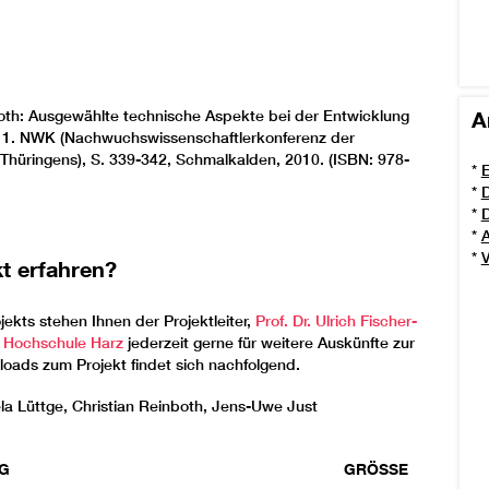
inboth: Ausgewählte technische Aspekte bei der Entwicklung
A
11. NWK (Nachwuchswissenschaftlerkonferenz der
hüringens), S. 339-342, Schmalkalden, 2010. (ISBN: 978-
*
E
*
D
*
D
*
*
V
t erfahren?
kts stehen Ihnen der Projektleiter,
Prof. Dr. Ulrich Fischer-
r Hochschule Harz
jederzeit gerne für weitere Auskünfte zur
oads zum Projekt findet sich nachfolgend.
iela Lüttge, Christian Reinboth, Jens-Uwe Just
G
GRÖSSE