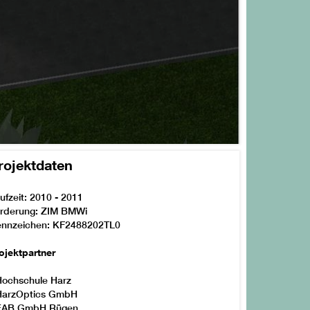
rojektdaten
ufzeit: 2010 - 2011
rderung: ZIM BMWi
nnzeichen: KF2488202TL0
ojektpartner
Hochschule Harz
HarzOptics GmbH
EAB GmbH Rügen