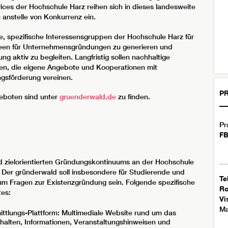
ices der Hochschule Harz reihen sich in dieses landesweite
nstelle von Konkurrenz ein.
e, spezifische Interessensgruppen der Hochschule Harz für
Ideen für Unternehmensgründungen zu generieren und
g aktiv zu begleiten. Langfristig sollen nachhaltige
en, die eigene Angebote und Kooperationen mit
gsförderung vereinen.
PR
geboten sind unter
gruenderwald.de
zu finden.
Pr
FB
nd zielorientierten Gründungskontinuums an der Hochschule
d. Der gründerwald soll insbesondere für Studierende und
Te
 um Fragen zur Existenzgründung sein. Folgende spezifische
R
tes:
Vi
Ma
ittlungs-Plattform: Multimediale Website rund um das
halten, Informationen, Veranstaltungshinweisen und