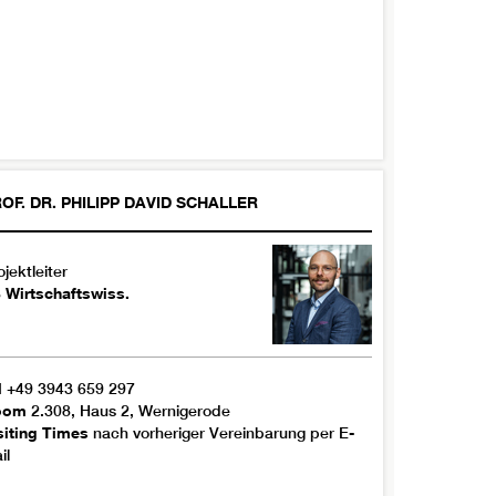
OF. DR.
PHILIPP DAVID
SCHALLER
ojektleiter
 Wirtschaftswiss.
l
+49 3943 659 297
oom
2.308, Haus 2, Wernigerode
siting Times
nach vorheriger Vereinbarung per E-
il