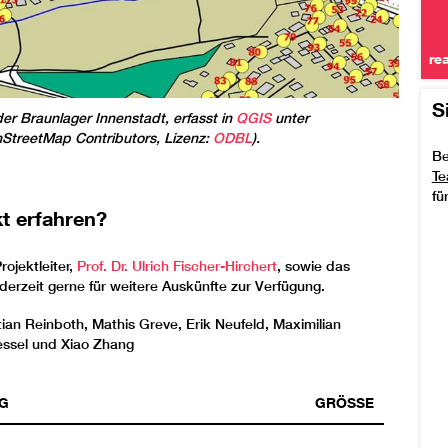
re
S
er Braunlager Innenstadt, erfasst in
QGIS
unter
StreetMap Contributors, Lizenz:
ODBL
).
Be
Te
fü
t erfahren?
ojektleiter,
Prof. Dr. Ulrich Fischer-Hirchert
, sowie das
derzeit gerne für weitere Auskünfte zur Verfügung.
stian Reinboth, Mathis Greve, Erik Neufeld, Maximilian
Hessel und Xiao Zhang
G
GRÖSSE