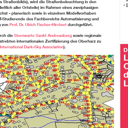
es Straßenbilds), wird die Straßenbeleuchtung in den
-
S
ließlich aller Ortsteile) im Rahmen eines zweiphasigen
nächst - planerisch sowie in einzelnen Modellvorhaben
KT-Studierende des Fachbereichs Automatisierung und
g von
Prof. Dr. Ulrich Fischer-Hirchert
durchgeführt.
urch die
Sternwarte Sankt Andreasberg
sowie regionale
ebten internationalen Zertifizierung des Oberharz zu
International Dark-Sky Association
).
D
L