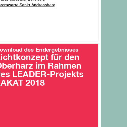
ternwarte Sankt Andreasberg
ownload des Endergebnisses
ichtkonzept für den
Oberharz im Rahmen
des LEADER-Projekts
LAKAT 2018