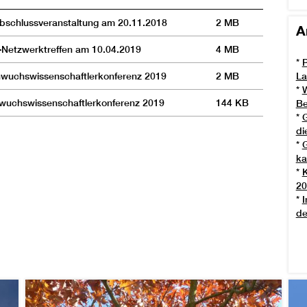
Abschlussveranstaltung am 20.11.2018
2 MB
A
-Netzwerktreffen am 10.04.2019
4 MB
*
P
hwuchswissenschaftlerkonferenz 2019
2 MB
La
*
W
wuchswissenschaftlerkonferenz 2019
144 KB
Be
*
G
di
*
G
ka
*
20
*
I
de