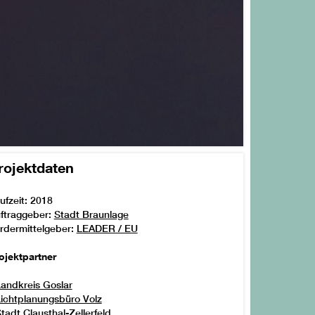
rojektdaten
ufzeit: 2018
ftraggeber:
Stadt Braunlage
rdermittelgeber:
LEADER / EU
ojektpartner
andkreis Goslar
ichtplanungsbüro Volz
tadt Clausthal-Zellerfeld