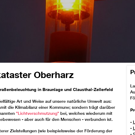
P
ataster Oberharz
La
traßenbeleuchtung in Braunlage und Clausthal-Zellerfeld
Au
Fö
ielfältige Art und Weise auf unsere natürliche Umwelt aus:
damit die Klimabilanz einer Kommune; sondern trägt darüber
Pr
enannten
"Lichtverschmutzung"
bei, welches wiederum mit
e Lebewesen - aber auch für den Menschen - verbunden ist.
-
L
-
L
erer Zielstellungen (wie beispielsweise der Förderung der
-
S