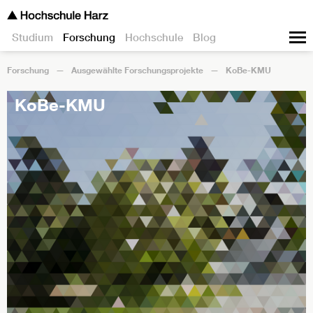
Studium
Forschung
Hochschule
Blog
Forschung
Ausgewählte Forschungsprojekte
KoBe-KMU
KoBe-KMU