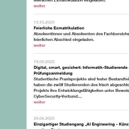
feierlichen Exmatrikulation eingeladen.
weiter
13.10.2023
Feierliche Exmatrikulation
Absolventinnen und Absolventen des Fachbereichs 
feierlichen Abschied eingeladen.
weiter
19.09.2023
Digital, smart, gesichert: Informatik-Studierend
Prüfungsanmeldung
Studentische Praxisprojekte sind fester Bestandte
haben die zwölf Studierenden des frisch abgeschl
Projekts ihre Entwicklungsfähigkeiten unter Bewei
CyberSecurity-Verbund…
weiter
29.06.2023
Einzigartiger Studiengang „AI Engineering - Künst