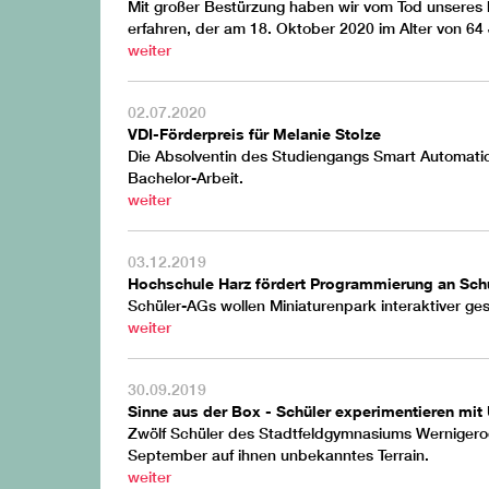
Mit großer Bestürzung haben wir vom Tod unseres l
erfahren, der am 18. Oktober 2020 im Alter von 64
weiter
02.07.2020
VDI-Förderpreis für Melanie Stolze
Die Absolventin des Studiengangs Smart Automation
Bachelor-Arbeit.
weiter
03.12.2019
Hochschule Harz fördert Programmierung an Sch
Schüler-AGs wollen Miniaturenpark interaktiver ges
weiter
30.09.2019
Sinne aus der Box - Schüler experimentieren mi
Zwölf Schüler des Stadtfeldgymnasiums Wernigero
September auf ihnen unbekanntes Terrain.
weiter