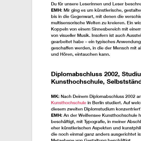
Du für unsere Leserinnen und Leser beschre
EMH
: Mir ging es um künstlerische, gesta
bis in die Gegenwart, mit denen die versch
multisensorische Welten zu kreieren. Ein wi
Koppeln von einem Sinnesbereich mit einem
von visueller Musik. Insofern ist auch Ausste
gearbeitet habe – ein typisches Anwendungs
geschaffen werden, in die der Mensch mit a
und Hören, eintauchen kann.
Diplomabschluss 2002, Studi
Kunsthochschule, Selbstständ
MK:
Nach Deinem Diplomabschluss 2002 an
Kunsthochschule
in Berlin studiert. Auf w
diesem zweiten Diplomstudium konzentriert
EMH:
An der Weißensee Kunsthochschule ha
beschäftigt, mit Typografie, in meiner Absch
eher künstlerischen Aspekten und kunstph
die noch einmal ganz anders ausgerichtet ist
Metaebene von Gestaltung beschäftigt.