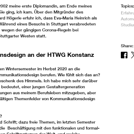
Topics
r 2002 meine erste Diplomandin, am Ende meines
ie ging, ich kam. Über den Mitgründer des
Erfahr
d Högerle erfuhr ich, dass Eva-Maria Heinrich als
Automa
Während eines Besuchs in Stuttgart verabredeten
Studi
d wegen der gängigen Corona-Regeln bei
Stuttgarter Westen statt.
Share:
onsdesign an der HTWG Konstanz
n Wintersemester im Herbst 2020 an die
ommunikationsdesign berufen. Wie fühlt sich das an?
eschenk des Himmels. Ich habe mich sehr darüber
ng bedeutet, einer jungen Gestaltergeneration
rungen aus meinem Berufsleben mitzugeben, aber
lfältigen Themenfelder von Kommunikationsdesign
?
Schrift; dazu freie Themen, im letzten Semester
 die Beschäftigung mit den funktionalen und formal-