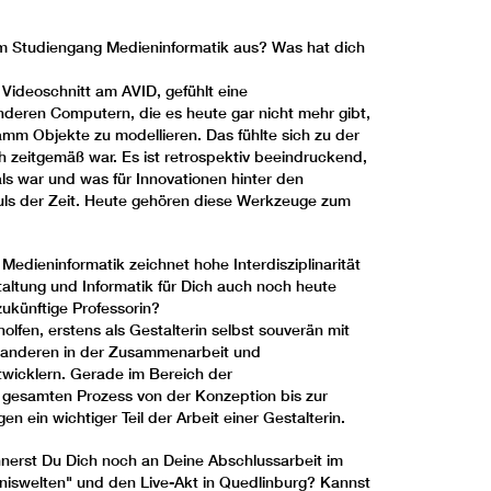
 Studiengang Medieninformatik aus? Was hat dich
 Videoschnitt am AVID, gefühlt eine
deren Computern, die es heute gar nicht mehr gibt,
amm Objekte zu modellieren. Das fühlte sich zu der
ich zeitgemäß war. Es ist retrospektiv beeindruckend,
s war und was für Innovationen hinter den
uls der Zeit. Heute gehören diese Werkzeuge zum
dieninformatik zeichnet hohe Interdisziplinarität
altung und Informatik für Dich auch noch heute
 zukünftige Professorin?
olfen, erstens als Gestalterin selbst souverän mit
 anderen in der Zusammenarbeit und
wicklern. Gerade im Bereich der
im gesamten Prozess von der Konzeption bis zur
 ein wichtiger Teil der Arbeit einer Gestalterin.
nerst Du Dich noch an Deine Abschlussarbeit im
bniswelten" und den Live-Akt in Quedlinburg? Kannst