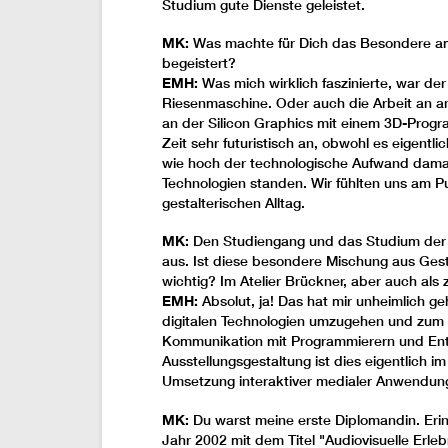
Studium gute Dienste geleistet.
MK:
Was machte für Dich das Besondere am
begeistert?
EMH:
Was mich wirklich faszinierte, war der
Riesenmaschine. Oder auch die Arbeit an an
an der Silicon Graphics mit einem 3D-Progr
Zeit sehr futuristisch an, obwohl es eigentl
wie hoch der technologische Aufwand damal
Technologien standen. Wir fühlten uns am P
gestalterischen Alltag.
MK:
Den Studiengang und das Studium der Me
aus. Ist diese besondere Mischung aus Gest
wichtig? Im Atelier Brückner, aber auch als
EMH:
Absolut, ja! Das hat mir unheimlich geh
digitalen Technologien umzugehen und zum
Kommunikation mit Programmierern und Ent
Ausstellungsgestaltung ist dies eigentlich 
Umsetzung interaktiver medialer Anwendungen
MK:
Du warst meine erste Diplomandin. Erin
Jahr 2002 mit dem Titel "Audiovisuelle Erle