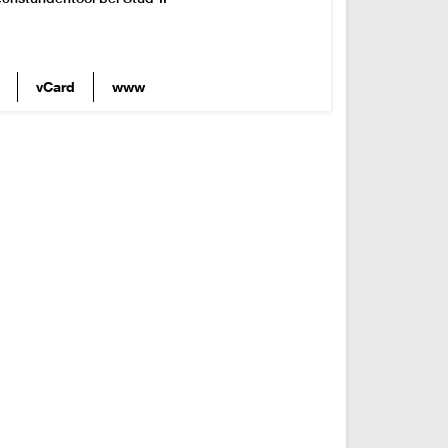
vCard
www