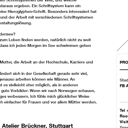
nen Schriftsystemen der Welt, und welche
 daraus ergeben. Ein Schriftsystem kann ein
eine Hieroglyphen-Schrift. Besonders interessiert hat
und der Arbeit mit verschiedenen Schriftsystemen
Gestaltungslösung.
odensee?
 zum Leben finden werden, natürlich nicht zu weit
 dass ich jeden Morgen im See schwimmen gehen
Mutter, die Arbeit an der Hochschule, Karriere und
PRO
ändert sich in der Gesellschaft gerade sehr viel,
genauso arbeiten können wie Männer. An
Stud
 es vielleicht eher möglich, als in anderen
FB A
h gute Vorbilder: Wenn wir nach Norwegen schauen,
ges verbessern. Ich fühle mich glücklicher Weise
och einfacher für Frauen und vor allem Mütter werden.
Tel
Ro
Visi
 Atelier Brückner, Stuttgart
Spre