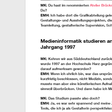
MK:
Du hast im renommierten
Atelier Brück
Du?
EMH:
Ich habe dort die Grafikabteilung gel
Gestaltungs- und Ausstellungsprojekten, di
Teamleitung, gestalterische Supervision, Sc
Medieninformatik studieren an
Jahrgang 1997
MK:
Kehren wir aus Süddeutschland zurück
wurde 1997 an der Hochschule Harz gegründ
darauf aufmerksam geworden?
EMH:
Wenn ich ehrlich bin, war das ursprün
kurzfristig beschlossen, nicht Medizin, son
musste man aber eine künstlerischen Aufna
sinnvoll überbrücken. Und dann habe ich Me
MK:
Das Studium passte also doch?
EMH:
Ja, es war sehr spannend und meine Z
Tools, die ich ja als Gestalterin perspektiv