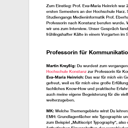
Zum Einstieg: Prof. Eva-Maria Heinrich wa
ersten Semesters an der Hochschule Harz. S
Studiengangs Medieninformatik Prof. Eberhar
Professorin nach Konstanz berufen wurde. 
wir uns zum Interview. Unser Gespräch fan
frühlingshafter Kälte in einem Vorgarten im 
Professorin für Kommunikati
Martin Kreyßig:
Du wurdest zum vergangene
Hochschule Konstanz
zur Professorin für K
Eva-Maria Heinrich:
Das war für mich ein G
gefreut, weil es für mich eine große Erfüllu
fachliches Know-How und praktische Erfah
auch meine eigene Begeisterung für die vie
weiterzugeben.
MK:
Welche Themengebiete wirst Du lehren
EMH: Grundlagenfächer wie Typographie und 
zum Beispiel „Multiscript Typography“, also