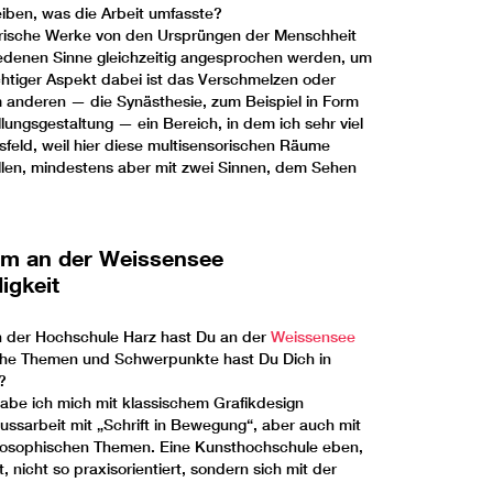
iben, was die Arbeit umfasste?
lterische Werke von den Ursprüngen der Menschheit
iedenen Sinne gleichzeitig angesprochen werden, um
chtiger Aspekt dabei ist das Verschmelzen oder
 anderen — die Synästhesie, zum Beispiel in Form
llungsgestaltung — ein Bereich, in dem ich sehr viel
feld, weil hier diese multisensorischen Räume
llen, mindestens aber mit zwei Sinnen, dem Sehen
um an der Weissensee
igkeit
 der Hochschule Harz hast Du an der
Weissensee
elche Themen und Schwerpunkte hast Du Dich in
?
be ich mich mit klassischem Grafikdesign
lussarbeit mit „Schrift in Bewegung“, aber auch mit
ilosophischen Themen. Eine Kunsthochschule eben,
, nicht so praxisorientiert, sondern sich mit der