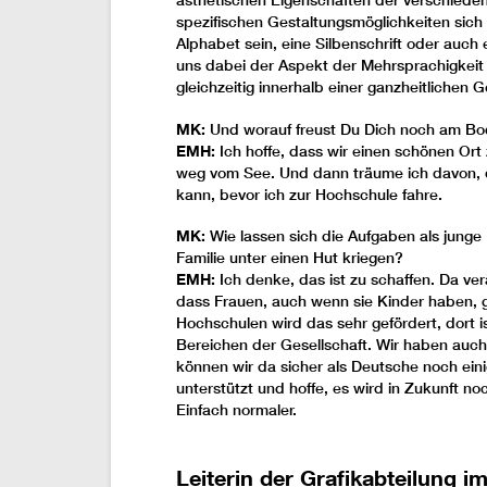
ästhetischen Eigenschaften der verschiede
spezifischen Gestaltungsmöglichkeiten sich
Alphabet sein, eine Silbenschrift oder auch 
uns dabei der Aspekt der Mehrsprachigkeit 
gleichzeitig innerhalb einer ganzheitlichen 
MK:
Und worauf freust Du Dich noch am B
EMH:
Ich hoffe, dass wir einen schönen Ort
weg vom See. Und dann träume ich davon,
kann, bevor ich zur Hochschule fahre.
MK:
Wie lassen sich die Aufgaben als junge 
Familie unter einen Hut kriegen?
EMH:
Ich denke, das ist zu schaffen. Da ver
dass Frauen, auch wenn sie Kinder haben, 
Hochschulen wird das sehr gefördert, dort ist
Bereichen der Gesellschaft. Wir haben auc
können wir da sicher als Deutsche noch eini
unterstützt und hoffe, es wird in Zukunft n
Einfach normaler.
Leiterin der Grafikabteilung im