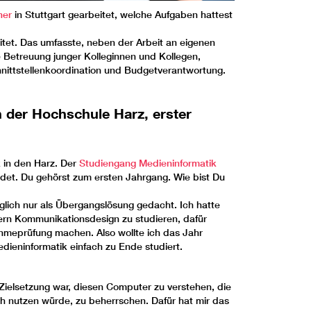
ner
in Stuttgart gearbeitet, welche Aufgaben hattest
eitet. Das umfasste, neben der Arbeit an eigenen
e Betreuung junger Kolleginnen und Kollegen,
hnittstellenkoordination und Budgetverantwortung.
 der Hochschule Harz, erster
 in den Harz. Der
Studiengang Medieninformatik
et. Du gehörst zum ersten Jahrgang. Wie bist Du
glich nur als Übergangslösung gedacht. Ich hatte
dern Kommunikationsdesign zu studieren, dafür
hmeprüfung machen. Also wollte ich das Jahr
dieninformatik einfach zu Ende studiert.
ielsetzung war, diesen Computer zu verstehen, die
isch nutzen würde, zu beherrschen. Dafür hat mir das