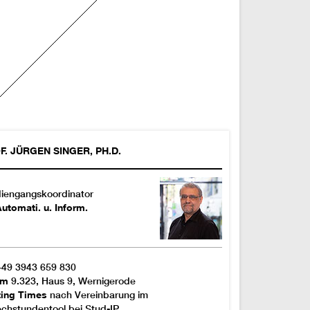
F.
JÜRGEN
SINGER
,
PH.D.
iengangskoordinator
utomati. u. Inform.
+49 3943 659 830
om
9.323, Haus 9, Wernigerode
ting Times
nach Vereinbarung im
chstundentool bei Stud-IP