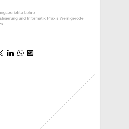
:
ungsberichte
Lehre
tisierung und Informatik
Praxis
Wernigerode
um