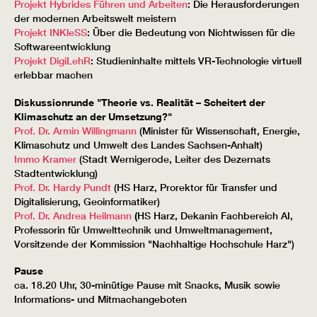
Projekt Hybrides Führen und Arbeiten
: Die Herausforderungen
der modernen Arbeitswelt meistern
Projekt INKleSS
: Über die Bedeutung von Nichtwissen für die
Softwareentwicklung
Projekt DigiLehR
: Studieninhalte mittels VR-Technologie virtuell
erlebbar machen
Diskussionrunde "Theorie vs. Realität – Scheitert der
Klimaschutz an der Umsetzung?"
Prof. Dr. Armin Willingmann
(Minister für Wissenschaft, Energie,
Klimaschutz und Umwelt des Landes Sachsen-Anhalt)
Immo Kramer
(Stadt Wernigerode, Leiter des Dezernats
Stadtentwicklung)
Prof. Dr. Hardy Pundt
(HS Harz, Prorektor für Transfer und
Digitalisierung, Geoinformatiker)
Prof. Dr. Andrea Heilmann
(
HS Harz, Dekanin Fachbereich AI,
Professorin für Umwelttechnik und Umweltmanagement,
Vorsitzende der Kommission "Nachhaltige Hochschule Harz")
Pause
ca. 18.20 Uhr, 30-minütige Pause mit Snacks, Musik sowie
Informations- und Mitmachangeboten