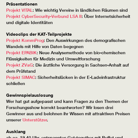
Präsentationen
Projekt VITAL
: Wie wichtig Vereine in ländlichen Räumen sind
Projekt CyberSecurity-Verbund LSA II
: Über Internetsicherheit
und digitale Identitäten
Videoclips der KAT-Teilprojekte
Projekt KommProg
: Den Auswirkungen des demografischen
Wandels mit Hilfe von Daten begegnen
Projekt EPABIK
: Neue Analysemethode von bio-chemischen
Flüssigkeiten für Medizin und Umweltforschung
Projekt ZVaG
: Die ärztliche Versorgung in Sachsen-Anhalt auf
dem Prüfstand
Projekt SIMAC
: Sicherheitslücken in der E-Ladeinfrastruktur
schließen
Gewinnspielauslosung
Wer hat gut aufgepasst und kann Fragen zu den Themen der
Forschungsshow korrekt beantworten? Wir losen drei
Gewinner aus und belohnen ihr Wissen mit attraktiven Preisen
unserer
Unterstützer
.
Ausklang
ab ca. 19.40 Uhr, entspanntes Get-together mit Buffet und