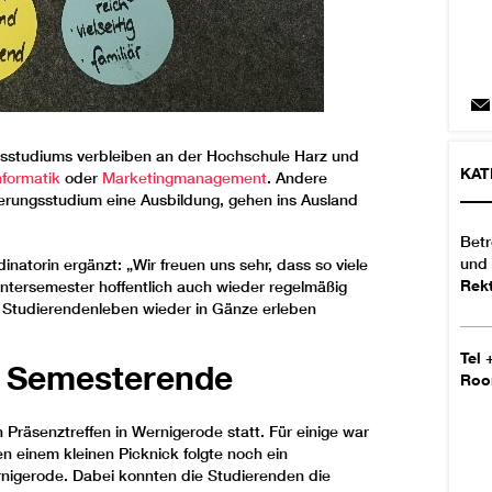
gsstudiums verbleiben an der Hochschule Harz und
KAT
nformatik
oder
Marketingmanagement
. Andere
erungsstudium eine Ausbildung, gehen ins Ausland
Betr
und 
inatorin ergänzt: „Wir freuen uns sehr, dass so viele
Rek
ntersemester hoffentlich auch wieder regelmäßig
 Studierendenleben wieder in Gänze erleben
Tel
 Semesterende
Ro
räsenztreffen in Wernigerode statt. Für einige war
n einem kleinen Picknick folgte noch ein
igerode. Dabei konnten die Studierenden die