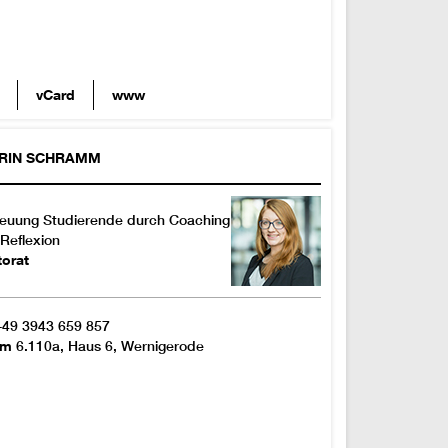
vCard
www
RIN
SCHRAMM
euung Studierende durch Coaching
Reflexion
torat
+49 3943 659 857
om
6.110a, Haus 6, Wernigerode