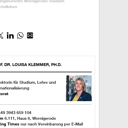
ungsberichte
Wernigerode
Studium
chulleben
F. DR.
LOUISA
KLEMMER
,
PH.D.
ektorin für Studium, Lehre und
rnationalisierung
torat
+49 3943 659 104
om
6.111, Haus 6, Wernigerode
ting Times
nur nach Vereinbarung per E-Mail