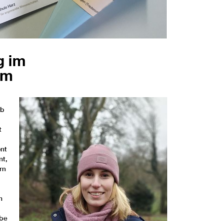
g im
um
ab
t
nt
nt,
rn
n
abe