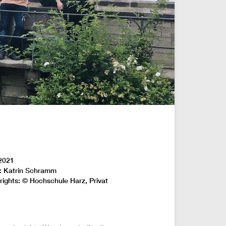
2021
: Katrin Schramm
rights: © Hochschule Harz, Privat
: