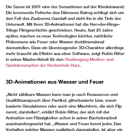
Die Szene ist 2001 eine der Sensationen auf der Kinoleinwand:
Die brennende Peitsche des Dämonen Balrog schlingt sich um
den Fuß des Zauberers Gandalf und zieht ihn in die Tiefe der
Unterwelt. Mit ihren 3D-Animationen hat die Herr-der-Ringe-
Triloge Filmgeschichte geschrieben. Heute, fast 20 Jahre
später, machen es neue Technologien leichter, natürliche
Phänomene wie Feuer oder Wasser dreidimensional
darzustellen. Dass ein überzeugender 3D-Charakter allerdings
mehr braucht als Effekte aus einer Software, zeigt Robin Ritter
in seiner Master-Arbeit für den
Studiengang Medien- und
Spielekonzeption der Hochschule Harz
.
3D-Animationen aus Wasser und Feuer
„Nicht zählbare Massen kann man je nach Ressourcen und
Qualitätsanspruch über Partikel, gitterbasierte bzw. voxel-
basierte Simulationen oder auch eine Mischform, die sich Flip
nennt, darstellen“, erklärt Robin Ritter, der sich mit der
Animation von Flüssigkeiten schon in seiner Bachelorarbeit
auseinandergesetzt hat. „Wasser und Feuer kennt jeder. Das
Verhalten solcher Massen realistisch darzustellen, ist aber ein