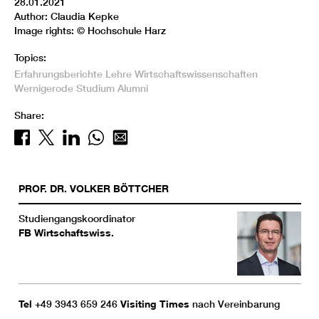
28.01.2021
Author: Claudia Kepke
Image rights: © Hochschule Harz
Topics:
Erfahrungsberichte
Lehre
Wirtschaftswissenschaften
Wernigerode
Studium
Alumni
Share:
PROF. DR.
VOLKER
BÖTTCHER
Studiengangskoordinator
FB Wirtschaftswiss.
Tel
+49 3943 659 246
Visiting Times
nach Vereinbarung