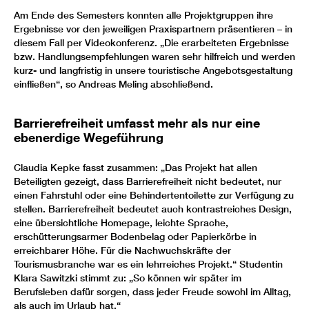
Am Ende des Semesters konnten alle Projektgruppen ihre
Ergebnisse vor den jeweiligen Praxispartnern präsentieren – in
diesem Fall per Videokonferenz. „Die erarbeiteten Ergebnisse
bzw. Handlungsempfehlungen waren sehr hilfreich und werden
kurz- und langfristig in unsere touristische Angebotsgestaltung
einfließen“, so Andreas Meling abschließend.
Barrierefreiheit umfasst mehr als nur eine
ebenerdige Wegeführung
Claudia Kepke fasst zusammen: „Das Projekt hat allen
Beteiligten gezeigt, dass Barrierefreiheit nicht bedeutet, nur
einen Fahrstuhl oder eine Behindertentoilette zur Verfügung zu
stellen. Barrierefreiheit bedeutet auch kontrastreiches Design,
eine übersichtliche Homepage, leichte Sprache,
erschütterungsarmer Bodenbelag oder Papierkörbe in
erreichbarer Höhe. Für die Nachwuchskräfte der
Tourismusbranche war es ein lehrreiches Projekt.“ Studentin
Klara Sawitzki stimmt zu: „So können wir später im
Berufsleben dafür sorgen, dass jeder Freude sowohl im Alltag,
als auch im Urlaub hat.“