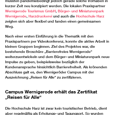
mussten pandemiebedingt jedoch gerade solche Vorhaben in
kurzer Zeit neu konzipiert werden. Die lokalen Praxispartner
Wernigerode Tourismus GmbH
,
Bürger- und Miniaturenpark
Wernigerode
,
Harzdruckerei
und auch die
Hochschule Harz
zeigten sich aber flexibel und fanden einen gemeinsamen
Weg.
Nach einer ersten Einführung in die Thematik mit den
Praxispartnern per Videokonferenz, konnte die aktive Arbeit in
kleinen Gruppen beginnen. Ziel des Projektes war, die
bestehende Broschüre „Barrierefreies Wernigerode“
weiterzuentwickeln und dem Bürger- und Miniaturenpark neue
Impulse zu geben, beispielsweise bezüglich der
Kundenansprache hinsichtlich Barrierefreiheit. Als krönenden
Abschluss galt es, den Wernigeröder Campus mit der
Auszeichnung „Reisen für Alle“ zu zertifizieren.
Campus Wernigerode erhält das Zertifikat
„Reisen für Alle“
Die Hochschule Harz ist zwar kein touristischer Betrieb, dient
aber regelmäßig als Erholungs- und Tagungsort. So wurden