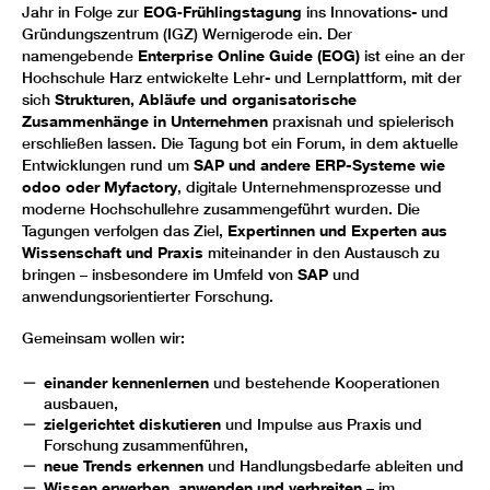
Jahr in Folge zur
EOG‑Frühlingstagung
ins Innovations- und
Gründungszentrum (IGZ) Wernigerode ein. Der
namengebende
Enterprise Online Guide (EOG)
ist eine an der
Hochschule Harz entwickelte Lehr- und Lernplattform, mit der
sich
Strukturen, Abläufe und organisatorische
Zusammenhänge in Unternehmen
praxisnah und spielerisch
erschließen lassen. Die Tagung bot ein Forum, in dem aktuelle
Entwicklungen rund um
SAP
und andere ERP-Systeme wie
odoo
oder Myfactory
, digitale Unternehmensprozesse und
moderne Hochschullehre zusammengeführt wurden. Die
Tagungen verfolgen das Ziel,
Expertinnen und Experten aus
Wissenschaft und Praxis
miteinander in den Austausch zu
bringen – insbesondere im Umfeld von
SAP
und
anwendungsorientierter Forschung.
Gemeinsam wollen wir:
einander kennenlernen
und bestehende Kooperationen
ausbauen,
zielgerichtet diskutieren
und Impulse aus Praxis und
Forschung zusammenführen,
neue Trends erkennen
und Handlungsbedarfe ableiten und
Wissen erwerben, anwenden und verbreiten
– im