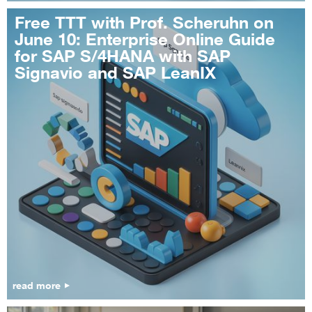
Free TTT with Prof. Scheruhn on
June 10: Enterprise Online Guide
for SAP S/4HANA with SAP
Signavio and SAP LeanIX
read more