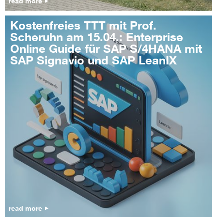
read more
Kostenfreies TTT mit Prof.
Scheruhn am 15.04.: Enterprise
Online Guide für SAP S/4HANA mit
SAP Signavio und SAP LeanIX
read more