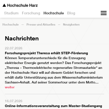
Studium
Forschung
Hochschule
Blog
Hochschule
Presse und Aktuelles
Neuigkeiten
Nachrichten
22.07.2026
Forschungsprojekt Theresa erhält STEP-Förderung
Können Temperaturunterschiede für die Erzeugung
elektrischer Energie genutzt werden? Das Forschungsprojekt
„Theresa – Thermoelektrische regenerative Stromautarkie“
an
der Hochschule Harz will auf diesem Gebiet forschen und
erhält dafür Unterstützung aus dem
Wissenschaftsministerium
Sachsen-Anhalt
. Auf seiner Sommertour unter dem Motto…
weiter
16.07.2026
Online-Informationsveranstaltung zum Master-Studiengang