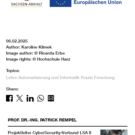
06.02.2025
Author: Karoline Klimek
Image author: © Ricarda Erbe
Image rights: © Hochschule Harz
Topics:
Lehre
Automatisierung und Informatik
Praxis
Forschung
Share:
PROF. DR.-ING.
PATRICK
REMPEL
Projektleiter CyberSecurity-Verbund LSA II