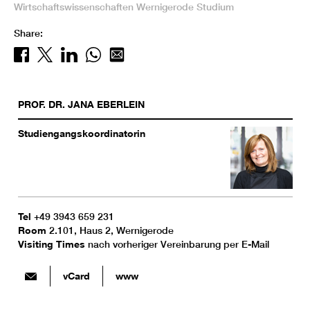
Wirtschaftswissenschaften
Wernigerode
Studium
Share:
PROF. DR.
JANA
EBERLEIN
Studiengangskoordinatorin
Tel
+49 3943 659 231
Room
2.101, Haus 2, Wernigerode
Visiting Times
nach vorheriger Vereinbarung per E-Mail
vCard
www