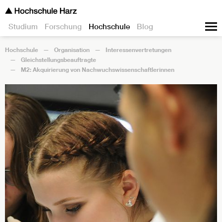
Studium
Forschung
Hochschule
Blog
Hochschule
Organisation
Interessenvertretungen
Gleichstellungsbeauftragte
M2: Akquirierung von Nachwuchswissenschaftlerinnen