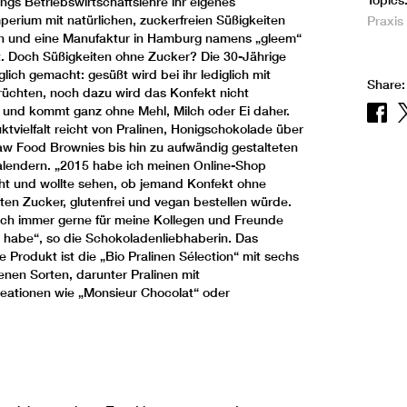
Topics
ngs Betriebswirtschaftslehre ihr eigenes
perium mit natürlichen, zuckerfreien Süßigkeiten
Praxis
n und eine Manufaktur in Hamburg namens „gleem“
. Doch Süßigkeiten ohne Zucker? Die 30-Jährige
lich gemacht: gesüßt wird bei ihr lediglich mit
Share:
Früchten, noch dazu wird das Konfekt nicht
und kommt ganz ohne Mehl, Milch oder Ei daher.
ktvielfalt reicht von Pralinen, Honigschokolade über
w Food Brownies bis hin zu aufwändig gestalteten
lendern. „2015 habe ich meinen Online-Shop
t und wollte sehen, ob jemand Konfekt ohne
ten Zucker, glutenfrei und vegan bestellen würde.
ich immer gerne für meine Kollegen und Freunde
t habe“, so die Schokoladenliebhaberin. Das
e Produkt ist die „Bio Pralinen Sélection“ mit sechs
enen Sorten, darunter Pralinen mit
ationen wie „Monsieur Chocolat“ oder