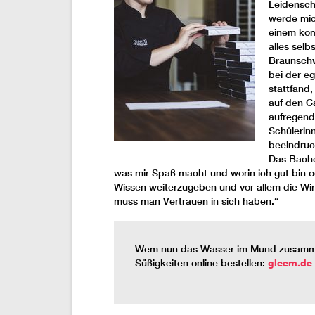
Leidenscha
werde mic
einem kom
alles selb
Braunschw
bei der e
stattfand,
auf den C
aufregend
Schülerin
beeindruc
Das Bache
was mir Spaß macht und worin ich gut bin od
Wissen weiterzugeben und vor allem die Wirk
muss man Vertrauen in sich haben.“
Wem nun das Wasser im Mund zusammenl
Süßigkeiten online bestellen:
gleem.de