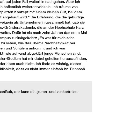
ft auf jeden Fall weiterhin nachgehen. Aber ich
h hoffentlich weiterentwickeln: Ich träume von
pletten Konzept mit einem kleinen Gut, bei dem
st angebaut wird.“ Die Erfahrung, die die gebürtige
eigerin als Unternehmerin gesammelt hat, gab sie
go.-Gründerakademie, die an der Hochschule Harz
 weiter. Dafür ist sie nach zehn Jahren das erste Mal
ampus zurückgekehrt: „Es war für mich sehr
 zu sehen, wie das Thema Nachhaltigkeit bei
nen und Schülern ankommt und ich war
kt, wie auf -und abgeklärt junge Menschen sind.
lor-Studium hat mir dabei geholfen herauszufinden,
er eben auch nicht. Ich finde es wichtig, dieses
lichkeit, dass es nicht immer einfach ist. Dennoch
äuft, der kann die gluten- und zuckerfreien