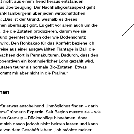
st nicht aus einem Trend heraus entstanden,
us Überzeugung. Der Nachhaltigkeitsaspekt geht
ahl-Hamburgerin über jeden wirtschaftlichen
 „Das ist der Grund, weshalb es dieses
en überhaupt gibt. Es geht vor allem auch um die
 die die Zutaten produzieren, darum wie sie
und geerntet werden oder wie Bodenschutz
 wird. Den Rohkakao für das Konfekt beziehe ich
eise aus einer ausgewählten Plantage in Bali; die
wachsen dort in Permakulturen. Dadurch, dass den
erativen ein kontinuierlicher Lohn gezahlt wird,
utaten teurer als normale Bio-Zutaten. Etwas
mmt mir aber nicht in die Praline.“
hen
für etwas anscheinend Unmögliches finden – darin
eem-Gründerin Expertin. Seit Beginn musste sie – wie
des Start-up – Rückschläge hinnehmen. Anna
at sich davon jedoch nicht beirren lassen und kann
ile von dem Geschäft leben: „Ich möchte meiner