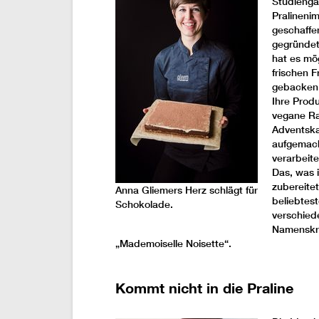
Studienga
Pralinenim
geschaffe
gegründet
hat es mög
frischen 
gebacken 
Ihre Produ
vegane Ra
Adventska
aufgemach
verarbeite
Das, was 
zubereite
Anna Gliemers Herz schlägt für
beliebtest
Schokolade.
verschied
Namenskre
„Mademoiselle Noisette“.
Kommt nicht in die Praline