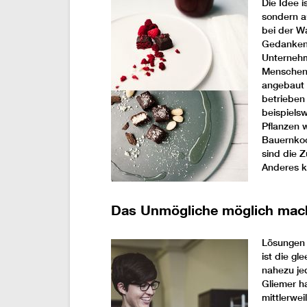
Die Idee i
sondern a
bei der W
Gedanken:
Unternehm
Menschen,
angebaut 
betrieben
beispielsw
Pflanzen 
Bauernkoop
sind die Z
Anderes ko
Das Unmögliche möglich mac
Lösungen 
ist die gl
nahezu je
Gliemer h
mittlerwe