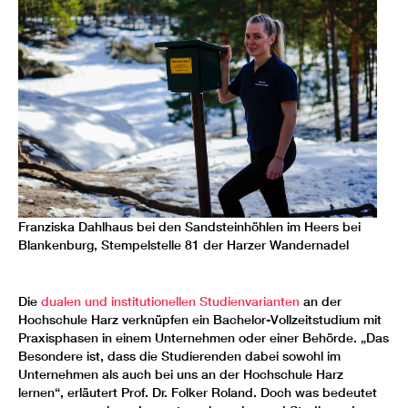
Am
We
Mi
Franziska Dahlhaus bei den Sandsteinhöhlen im Heers bei
au
Blankenburg, Stempelstelle 81 der Harzer Wandernadel
Die
dualen und institutionellen Studienvarianten
an der
Hochschule Harz verknüpfen ein Bachelor-Vollzeitstudium mit
Praxisphasen in einem Unternehmen oder einer Behörde. „Das
Besondere ist, dass die Studierenden dabei sowohl im
Unternehmen als auch bei uns an der Hochschule Harz
lernen“, erläutert Prof. Dr. Folker Roland. Doch was bedeutet