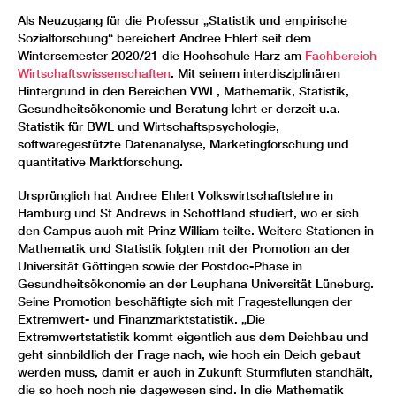
Als Neuzugang für die Professur „Statistik und empirische
Sozialforschung“ bereichert Andree Ehlert seit dem
Wintersemester 2020/21 die Hochschule Harz am
Fachbereich
Wirtschaftswissenschaften
. Mit seinem interdisziplinären
Hintergrund in den Bereichen VWL, Mathematik, Statistik,
Gesundheitsökonomie und Beratung lehrt er derzeit u.a.
Statistik für BWL und Wirtschaftspsychologie,
softwaregestützte Datenanalyse, Marketingforschung und
quantitative Marktforschung.
Ursprünglich hat Andree Ehlert Volkswirtschaftslehre in
Hamburg und St Andrews in Schottland studiert, wo er sich
den Campus auch mit Prinz William teilte. Weitere Stationen in
Mathematik und Statistik folgten mit der Promotion an der
Universität Göttingen sowie der Postdoc-Phase in
Gesundheitsökonomie an der Leuphana Universität Lüneburg.
Seine Promotion beschäftigte sich mit Fragestellungen der
Extremwert- und Finanzmarktstatistik. „Die
Extremwertstatistik kommt eigentlich aus dem Deichbau und
geht sinnbildlich der Frage nach, wie hoch ein Deich gebaut
werden muss, damit er auch in Zukunft Sturmfluten standhält,
die so hoch noch nie dagewesen sind. In die Mathematik