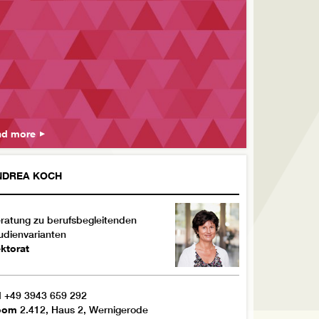
ad more
NDREA
KOCH
ratung zu berufsbegleitenden
udienvarianten
ktorat
l
+49 3943 659 292
oom
2.412, Haus 2, Wernigerode