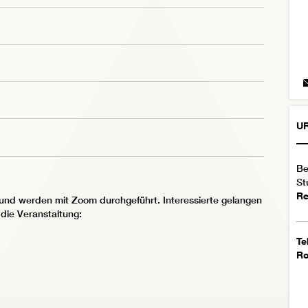
U
Be
St
Re
i und werden mit Zoom durchgeführt. Interessierte gelangen
die Veranstaltung:
Te
R