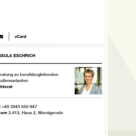
vCard
RSULA
ESCHRICH
ratung zu berufsbegleitenden
udienvarianten
ktorat
l
+49 3943 659 847
oom
2.412, Haus 2, Wernigerode