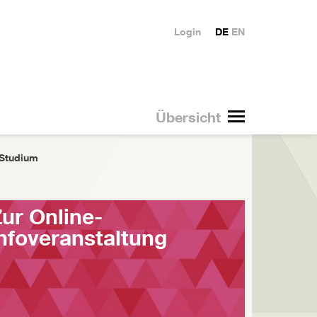
Login
DE
EN
Übersicht
 Studium
ur Online-
nfoveranstaltung