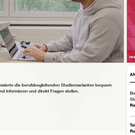
re
A
ressierte die berufsbegleitenden Studienvarianten bequem
 informieren und direkt Fragen stellen.
Be
St
Re
Te
R