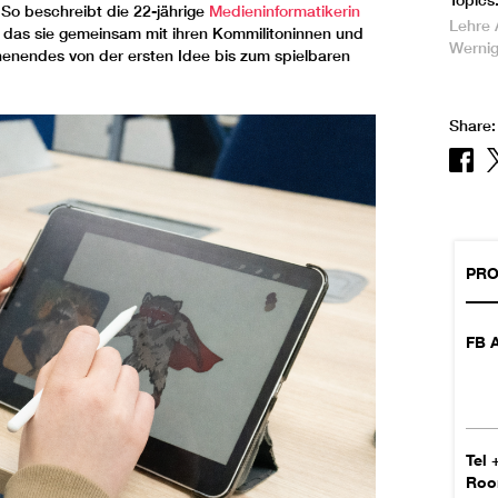
Topics
 So beschreibt die 22-jährige
Medieninformatikerin
Lehre
 das sie gemeinsam mit ihren Kommilitoninnen und
Werni
henendes von der ersten Idee bis zum spielbaren
Share:
PRO
FB A
Tel
Ro