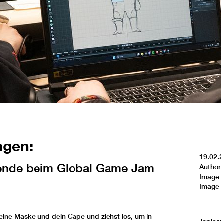
agen:
19.02.
rende beim Global Game Jam
Author
Image 
Image 
ine Maske und dein Cape und ziehst los, um in