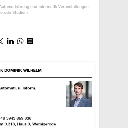
:
Automatisierung und Informatik
Veranstaltungen
gerode
Studium
F.
DOMINIK
WILHELM
utomati. u. Inform.
+49 3943 659 836
om
9.318, Haus 9, Wernigerode