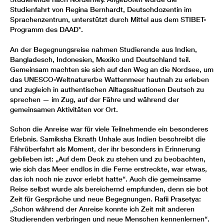
Studienfahrt von Regina Bernhardt, Deutschdozentin im
Sprachenzentrum, unterstützt durch Mittel aus dem STIBET-
Programm des DAAD*.
An der Begegnungsreise nahmen Studierende aus Indien,
Bangladesch, Indonesien, Mexiko und Deutschland teil.
Gemeinsam machten sie sich auf den Weg an die Nordsee, um
das UNESCO-Weltnaturerbe Wattenmeer hautnah zu erleben
und zugleich in authentischen Alltagssituationen Deutsch zu
sprechen — im Zug, auf der Fähre und während der
gemeinsamen Aktivitäten vor Ort.
Schon die Anreise war für viele Teilnehmende ein besonderes
Erlebnis. Samiksha Eknath Unhale aus Indien beschreibt die
Fährüberfahrt als Moment, der ihr besonders in Erinnerung
geblieben ist: „Auf dem Deck zu stehen und zu beobachten,
wie sich das Meer endlos in die Ferne erstreckte, war etwas,
das ich noch nie zuvor erlebt hatte“. Auch die gemeinsame
Reise selbst wurde als bereichernd empfunden, denn sie bot
Zeit für Gespräche und neue Begegnungen. Rafii Prasetya:
„Schon während der Anreise konnte ich Zeit mit anderen
Studierenden verbringen und neue Menschen kennenlernen“.