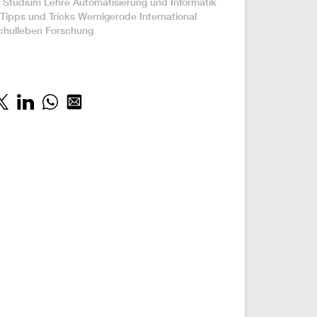
 Studium
Lehre
Automatisierung und Informatik
Tipps und Tricks
Wernigerode
International
chulleben
Forschung