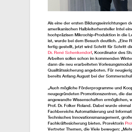
Als eine der ersten Bildungseinrichtungen 
amerikanischen Halbleiterhersteller Intel e
hochpräzisen Mikrochip-Produktion in die Le
ist, wurde bei dem Besuch deutlich. „Eine
fertig gestellt, jetzt wird Schritt für Schrit
Dr. René Schenkendorf
, Koordinator des S
Arbeiten sollen schon im kommenden Winter
dann die neu erarbeiteten Vorlesungsmodul
Qualitätssicherung angeboten. Für neugieri
bereits Anfang August bei der Sommerschule
„Auch mögliche Förderprogramme und Koope
neugegründeten Promotionszentren, die da
angewandte Wissenschaften ermöglichen, wu
Prof. Dr. Folker Roland. Dabei wurde einma
Fachbereichs Automatisierung und Informati
Technisches Innovationsmanagement, großes
Fachkräftesicherung bieten. Prorektorin
Pro
Vertreter Themen, die Viele bewegen: „Mehr