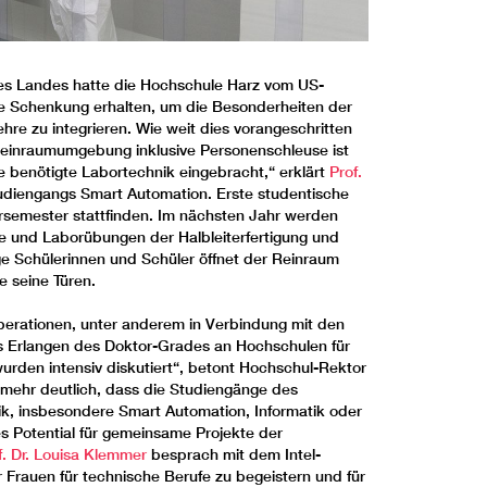
des Landes hatte die Hochschule Harz vom US-
ine Schenkung erhalten, um die Besonderheiten der
hre zu integrieren. Wie weit dies vorangeschritten
 Reinraumumgebung inklusive Personenschleuse ist
t die benötigte Labortechnik eingebracht,“ erklärt
Prof.
tudiengangs Smart Automation. Erste studentische
semester stattfinden. Im nächsten Jahr werden
e und Laborübungen der Halbleiterfertigung und
ge Schülerinnen und Schüler öffnet der Reinraum
 seine Türen.
rationen, unter anderem in Verbindung mit den
s Erlangen des Doktor-Grades an Hochschulen für
rden intensiv diskutiert“, betont Hochschul-Rektor
l mehr deutlich, dass die Studiengänge des
k, insbesondere Smart Automation, Informatik oder
 Potential für gemeinsame Projekte der
f. Dr. Louisa Klemmer
besprach mit dem Intel-
 Frauen für technische Berufe zu begeistern und für