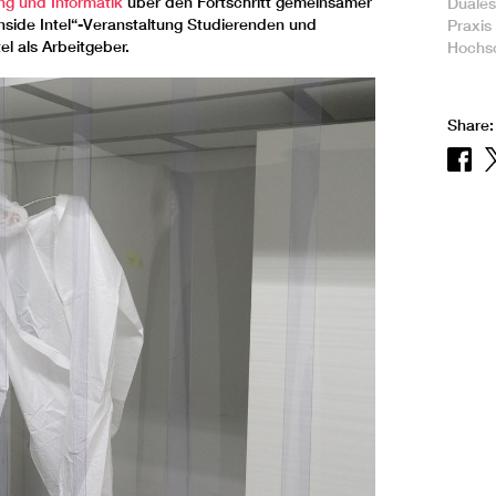
ng und Informatik
über den Fortschritt gemeinsamer
Duales
„Inside Intel“-Veranstaltung Studierenden und
Praxis
el als Arbeitgeber.
Hochs
Share: