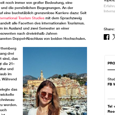
Topics
eit noch immer von großer Bedeutung, eine
Erfahr
ch und die persönlichen Begegnungen. An der
Interna
 eine buchstäblich grenzenlose Karriere dazu: Seit
ernational Tourism Studies
mit dem Sprachzweig
ndelt alle Facetten des internationalen Tourismus.
m im Ausland und zwei Semester an einer
Share:
bsoventen nach dreieinhalb Jahren
rkannten Doppel-Abschluss von beiden Hochschulen.
rttemberg
ang drei
t sind, das
PRO
t die 21-
ultur und
laub im
Stud
e. Während
FB W
elegte das
twickelte
achniveau
zu werden.
Tel
auch
Ro