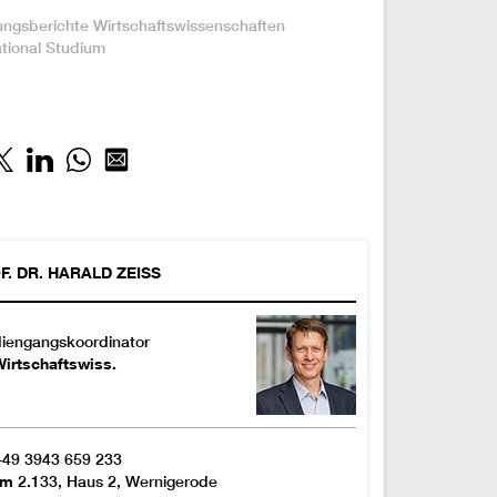
:
ungsberichte
Wirtschaftswissenschaften
tional
Studium
F. DR.
HARALD
ZEISS
iengangskoordinator
irtschaftswiss.
+49 3943 659 233
om
2.133, Haus 2, Wernigerode