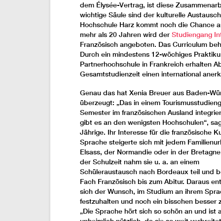
dem Élysée-Vertrag, ist diese Zusammenarb
wichtige Säule sind der kulturelle Austaus
Hochschule Harz kommt noch die Chance auf
mehr als 20 Jahren wird der
Studiengang Int
Französisch angeboten. Das Curriculum beha
Durch ein mindestens 12-wöchiges Praktiku
Partnerhochschule in Frankreich erhalten A
Gesamtstudienzeit einen international ane
Genau das hat Xenia Breuer aus Baden-Wü
überzeugt: „Das in einem Tourismusstudieng
Semester im französischen Ausland integrier
gibt es an den wenigsten Hochschulen“, sag
Jährige. Ihr Interesse für die französische K
Sprache steigerte sich mit jedem Familienur
Elsass, der Normandie oder in der Bretagn
der Schulzeit nahm sie u. a. an einem
Schüleraustausch nach Bordeaux teil und b
Fach Französisch bis zum Abitur. Daraus en
sich der Wunsch, im Studium an ihrem Spr
festzuhalten und noch ein bisschen besser 
„Die Sprache hört sich so schön an und ist 