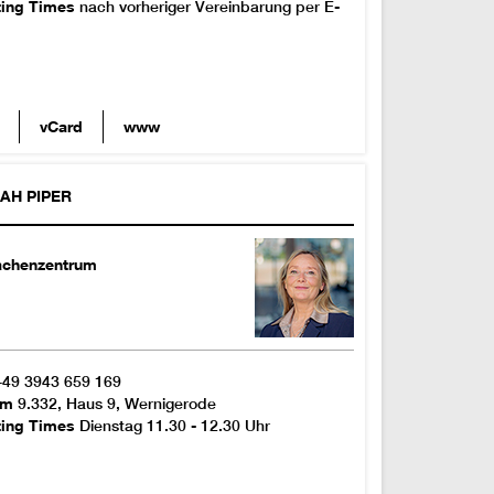
ting Times
nach vorheriger Vereinbarung per E-
vCard
www
RAH
PIPER
achenzentrum
+49 3943 659 169
om
9.332, Haus 9, Wernigerode
ting Times
Dienstag 11.30 - 12.30 Uhr