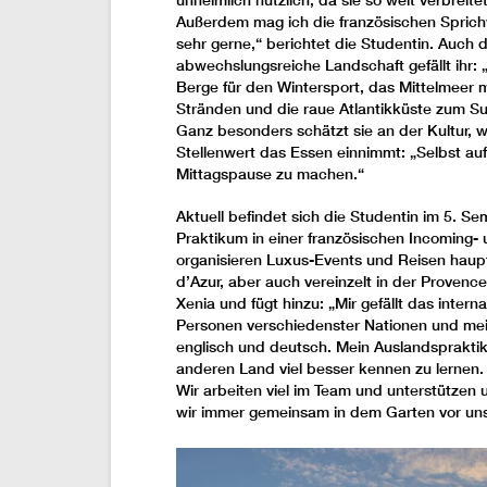
unheimlich nützlich, da sie so weit verbreitet 
Außerdem mag ich die französischen Sprich
sehr gerne,“ berichtet die Studentin. Auch d
abwechslungsreiche Landschaft gefällt ihr: 
Berge für den Wintersport, das Mittelmeer mi
Stränden und die raue Atlantikküste zum Su
Ganz besonders schätzt sie an der Kultur, 
Stellenwert das Essen einnimmt: „Selbst auf
Mittagspause zu machen.“
Aktuell befindet sich die Studentin im 5. S
Praktikum in einer französischen Incoming- 
organisieren Luxus-Events und Reisen haupt
d’Azur, aber auch vereinzelt in der Provenc
Xenia und fügt hinzu: „Mir gefällt das intern
Personen verschiedenster Nationen und mein 
englisch und deutsch. Mein Auslandspraktik
anderen Land viel besser kennen zu lernen. 
Wir arbeiten viel im Team und unterstützen 
wir immer gemeinsam in dem Garten vor un