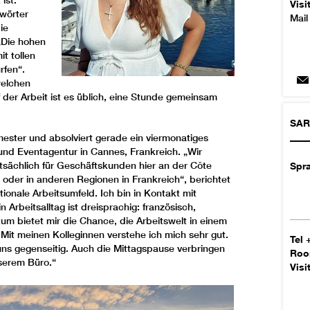
ist.
Visi
wörter
Mail
ie
„Die hohen
t tollen
rfen“.
welchen
 der Arbeit ist es üblich, eine Stunde gemeinsam
SA
emester und absolviert gerade ein viermonatiges
und Eventagentur in Cannes, Frankreich. „Wir
sächlich für Geschäftskunden hier an der Côte
Spr
e oder in anderen Regionen in Frankreich“, berichtet
ationale Arbeitsumfeld. Ich bin in Kontakt mit
Arbeitsalltag ist dreisprachig: französisch,
um bietet mir die Chance, die Arbeitswelt in einem
Mit meinen Kolleginnen verstehe ich mich sehr gut.
Tel
uns gegenseitig. Auch die Mittagspause verbringen
Ro
serem Büro.“
Visi