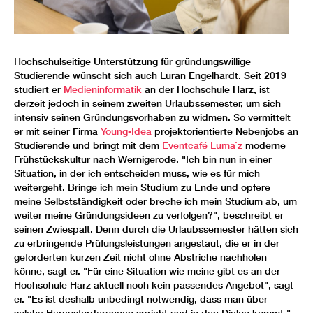
Hochschulseitige Unterstützung für gründungswillige
Studierende wünscht sich auch Luran Engelhardt. Seit 2019
studiert er
Medieninformatik
an der Hochschule Harz, ist
derzeit jedoch in seinem zweiten Urlaubssemester, um sich
intensiv seinen Gründungsvorhaben zu widmen. So vermittelt
er mit seiner Firma
Young-Idea
projektorientierte Nebenjobs an
Studierende und bringt mit dem
Eventcafé Luma`z
moderne
Frühstückskultur nach Wernigerode. "Ich bin nun in einer
Situation, in der ich entscheiden muss, wie es für mich
weitergeht. Bringe ich mein Studium zu Ende und opfere
meine Selbstständigkeit oder breche ich mein Studium ab, um
weiter meine Gründungsideen zu verfolgen?", beschreibt er
seinen Zwiespalt. Denn durch die Urlaubssemester hätten sich
zu erbringende Prüfungsleistungen angestaut, die er in der
geforderten kurzen Zeit nicht ohne Abstriche nachholen
könne, sagt er. "Für eine Situation wie meine gibt es an der
Hochschule Harz aktuell noch kein passendes Angebot", sagt
er. "Es ist deshalb unbedingt notwendig, dass man über
solche Herausforderungen spricht und in den Dialog kommt."