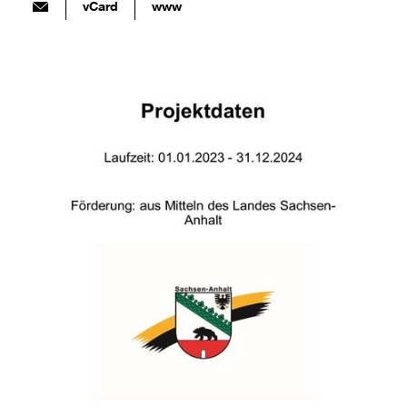
vCard
www