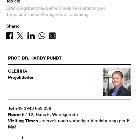
Topics:
Erfahrungsberichte
Lehre
Praxis
Veranstaltungen
Tipps und Tricks
Wernigerode
Forschung
Share:
PROF. DR.
HARDY
PUNDT
GLEIHHA
Projektleiter
Tel
+49 3943 659 336
Room
6.112, Haus 6, Wernigerode
Visiting Times
jederzeit nach vorheriger Vereinbarung per E-
Mail