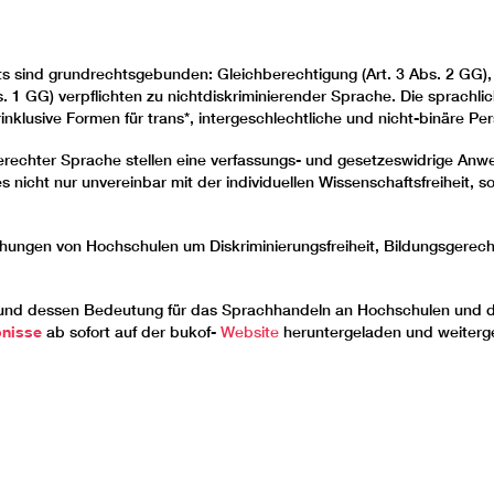
s sind grundrechtsgebunden: Gleichberechtigung (Art. 3 Abs. 2 GG), 
 Abs. 1 GG) verpflichten zu nichtdiskriminierender Sprache. Die sprac
nklusive Formen für trans*, intergeschlechtliche und nicht-binäre Pe
echter Sprache stellen eine verfassungs- und gesetzeswidrige Anwei
 nicht nur unvereinbar mit der individuellen Wissenschaftsfreiheit, s
ngen von Hochschulen um Diskriminierungsfreiheit, Bildungsgerechti
 und dessen Bedeutung für das Sprachhandeln an Hochschulen und 
nisse
ab sofort auf der bukof-
Website
heruntergeladen und weiterg