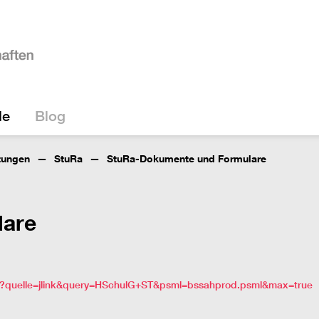
le
Blog
tungen
StuRa
StuRa-Dokumente und Formulare
lare
al/?quelle=jlink&query=HSchulG+ST&psml=bssahprod.psml&max=true