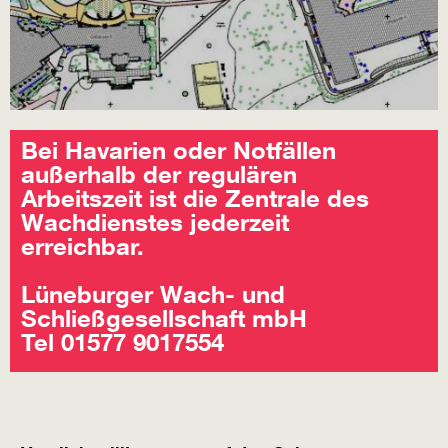
Bei Havarien oder Notfällen
außerhalb der regulären
Arbeitszeit ist die Zentrale des
Wachdienstes jederzeit
erreichbar.
Lüneburger Wach- und
Schließgesellschaft mbH
Tel 01577 9017554