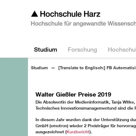
Studium
Forschung
Hochschu
Studium
[Translate to Englisch:] FB Automatis
Walter Gießler Preise 2019
Die Absolventin der Medieninformatik, Tanja Witke
Technisches Innovationsmanagementund sind die P
In diesem Jahr wurden dank der Unterstützung d
GmbH (emotron) wieder 2 Preisträger für hervorra
ausgezeichnet (
Kurzbericht
).